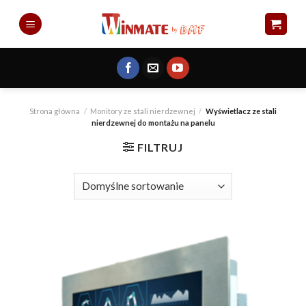
Skip
to
content
Strona główna
/
Monitory ze stali nierdzewnej
/
Wyświetlacz ze stali
nierdzewnej do montażu na panelu
FILTRUJ