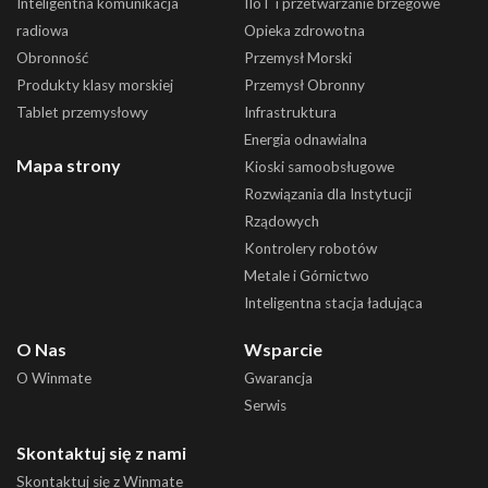
Inteligentna komunikacja
IIoT i przetwarzanie brzegowe
radiowa
Opieka zdrowotna
Obronność
Przemysł Morski
Produkty klasy morskiej
Przemysł Obronny
Tablet przemysłowy
Infrastruktura
Energia odnawialna
Mapa strony
Kioski samoobsługowe
Rozwiązania dla Instytucji
Rządowych
Kontrolery robotów
Metale i Górnictwo
Inteligentna stacja ładująca
O Nas
Wsparcie
O Winmate
Gwarancja
Serwis
Skontaktuj się z nami
Skontaktuj się z Winmate