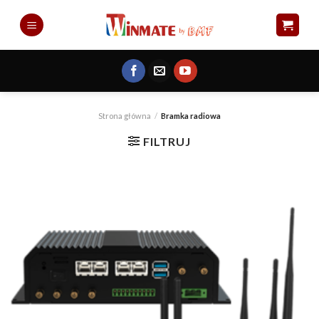
Skip
to
content
Strona główna
/
Bramka radiowa
FILTRUJ