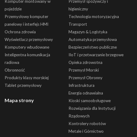
Komputer montowany w
Przemysł spożywczy i
pojeździe
higieniczny
Przemysłowy komputer
Technologia motoryzacyjna
panelowy i interfejs HMI
Transport
Ochrona zdrowia
Magazyn & Logistyka
Wyświetlacz przemysłowy
Automatyka przemysłowa
Komputery wbudowane
Bezpieczeństwo publiczne
Inteligentna komunikacja
IIoT i przetwarzanie brzegowe
radiowa
Opieka zdrowotna
Obronność
Przemysł Morski
Produkty klasy morskiej
Przemysł Obronny
Tablet przemysłowy
Infrastruktura
Energia odnawialna
Mapa strony
Kioski samoobsługowe
Rozwiązania dla Instytucji
Rządowych
Kontrolery robotów
Metale i Górnictwo