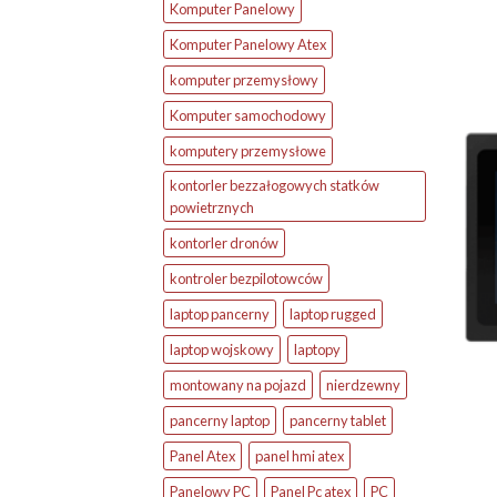
Komputer Panelowy
Komputer Panelowy Atex
komputer przemysłowy
Komputer samochodowy
komputery przemysłowe
kontorler bezzałogowych statków
powietrznych
kontorler dronów
kontroler bezpilotowców
laptop pancerny
laptop rugged
laptop wojskowy
laptopy
montowany na pojazd
nierdzewny
pancerny laptop
pancerny tablet
Panel Atex
panel hmi atex
Panelowy PC
Panel Pc atex
PC