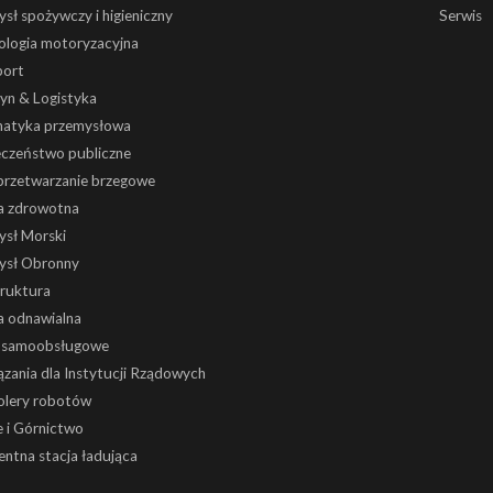
sł spożywczy i higieniczny
Serwis
ologia motoryzacyjna
port
yn & Logistyka
atyka przemysłowa
eczeństwo publiczne
 przetwarzanie brzegowe
a zdrowotna
ysł Morski
ysł Obronny
truktura
a odnawialna
i samoobsługowe
zania dla Instytucji Rządowych
olery robotów
 i Górnictwo
gentna stacja ładująca