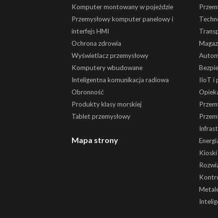
Komputer montowany w pojeździe
Przemy
Przemysłowy komputer panelowy i
Techn
interfejs HMI
Trans
Ochrona zdrowia
Magaz
Wyświetlacz przemysłowy
Autom
Komputery wbudowane
Bezpi
Inteligentna komunikacja radiowa
IIoT i
Obronność
Opiek
Produkty klasy morskiej
Przem
Tablet przemysłowy
Przem
Infras
Mapa strony
Energi
Kiosk
Rozwią
Kontr
Metale
Inteli