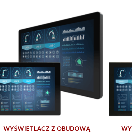
WYŚWIETLACZ Z OBUDOWĄ
WY