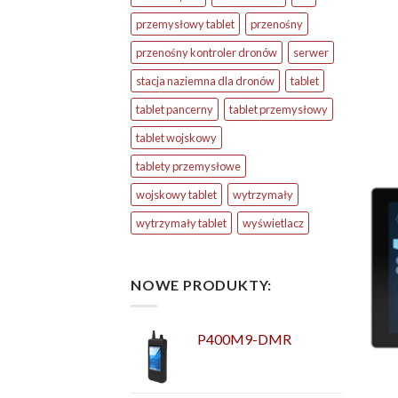
przemysłowy tablet
przenośny
przenośny kontroler dronów
serwer
stacja naziemna dla dronów
tablet
tablet pancerny
tablet przemysłowy
tablet wojskowy
tablety przemysłowe
wojskowy tablet
wytrzymały
wytrzymały tablet
wyświetlacz
NOWE PRODUKTY:
P400M9-DMR