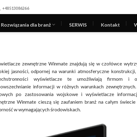
+48513086266
Rozwiązania dla branż
SERWIS
Kontakt
W
ietlacze zewnętrzne Winmate znajdują się w czołówce wytrzy
kiej jasności, odpornej na warunki atmosferyczne konstrukcji
echstronności wyświetlacze te umożliwiają firmom i o
powszechnianie informacji w różnych warunkach zewnętrznyc
rowych po zastosowania wojskowe i wyświetlacze informacji
ętrzne Winmate cieszą się zaufaniem branż na całym świecie
orność w wymagających środowiskach.