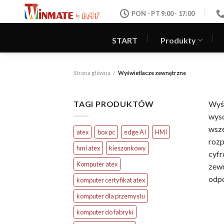
Skip
PON - PT 9:00 - 17:00
to
content
START
Produkty
Strona główna
/
Wyświetlacze zewnętrzne
TAGI PRODUKTÓW
Wyśw
wyso
wsz
atex
box pc
edge AI
HMI
roz
hmi atex
kieszonkowy
cyf
Komputer atex
zewn
odp
komputer certyfikat atex
komputer dla przemysłu
komputer do fabryki