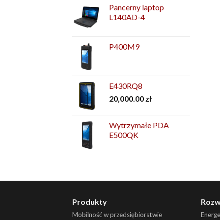
Pancerny laptop
L140AD-4
P400M9
E430RQ8
20,000.00
zł
Wytrzymałe PDA
E500QK
Produkty
Rozw
Mobilność w przedsiębiorstwie
Energ