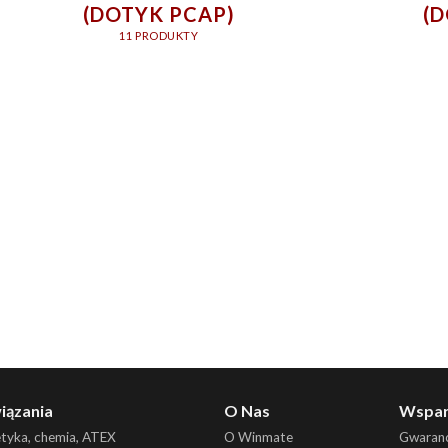
(DOTYK PCAP)
(
11 PRODUKTY
iązania
O Nas
Wspar
etyka, chemia, ATEX
O Winmate
Gwaranc