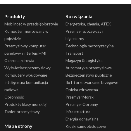
Produkty
Rozwiązania
Mobilność w przedsiębiorstwie
Energetyka, chemia, ATEX
Komputer montowany w
Przemysł spożywczy i
pojeździe
higieniczny
Przemysłowy komputer
Technologia motoryzacyjna
panelowy i interfejs HMI
Transport
Ochrona zdrowia
Magazyn & Logistyka
Wyświetlacz przemysłowy
Automatyka przemysłowa
Komputery wbudowane
Bezpieczeństwo publiczne
Inteligentna komunikacja
IIoT i przetwarzanie brzegowe
radiowa
Opieka zdrowotna
Obronność
Przemysł Morski
Produkty klasy morskiej
Przemysł Obronny
Tablet przemysłowy
Infrastruktura
Energia odnawialna
Mapa strony
Kioski samoobsługowe