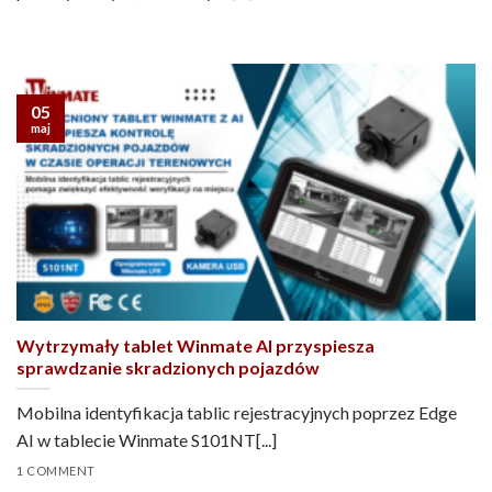
05
maj
Wytrzymały tablet Winmate AI przyspiesza
sprawdzanie skradzionych pojazdów
Mobilna identyfikacja tablic rejestracyjnych poprzez Edge
AI w tablecie Winmate S101NT[...]
1 COMMENT