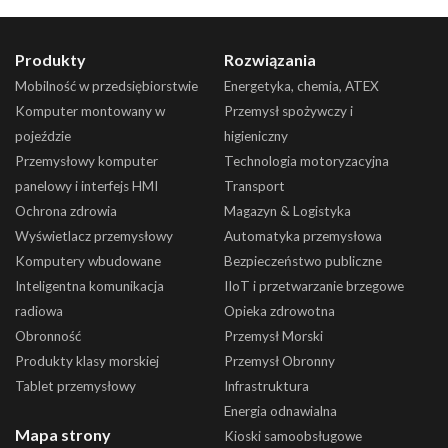
Produkty
Rozwiązania
Mobilność w przedsiębiorstwie
Energetyka, chemia, ATEX
Komputer montowany w
Przemysł spożywczy i
pojeździe
higieniczny
Przemysłowy komputer
Technologia motoryzacyjna
panelowy i interfejs HMI
Transport
Ochrona zdrowia
Magazyn & Logistyka
Wyświetlacz przemysłowy
Automatyka przemysłowa
Komputery wbudowane
Bezpieczeństwo publiczne
Inteligentna komunikacja
IIoT i przetwarzanie brzegowe
radiowa
Opieka zdrowotna
Obronność
Przemysł Morski
Produkty klasy morskiej
Przemysł Obronny
Tablet przemysłowy
Infrastruktura
Energia odnawialna
Mapa strony
Kioski samoobsługowe