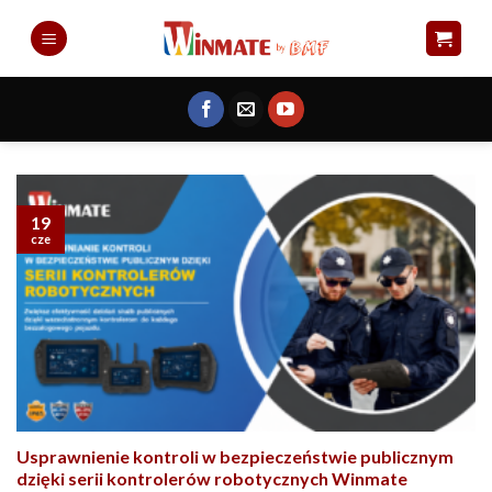
Skip
to
content
19
cze
Usprawnienie kontroli w bezpieczeństwie publicznym
dzięki serii kontrolerów robotycznych Winmate