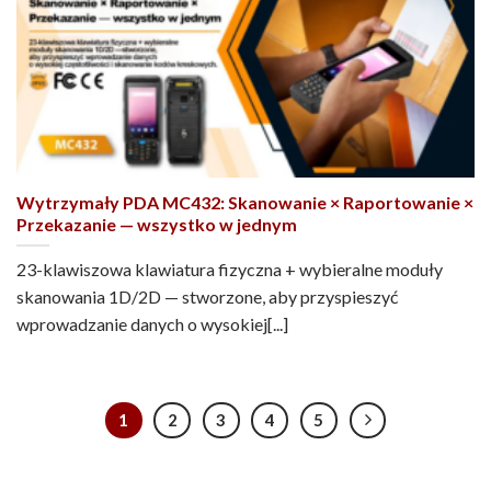
Wytrzymały PDA MC432: Skanowanie × Raportowanie ×
Przekazanie — wszystko w jednym
23-klawiszowa klawiatura fizyczna + wybieralne moduły
skanowania 1D/2D — stworzone, aby przyspieszyć
wprowadzanie danych o wysokiej[...]
1
2
3
4
5