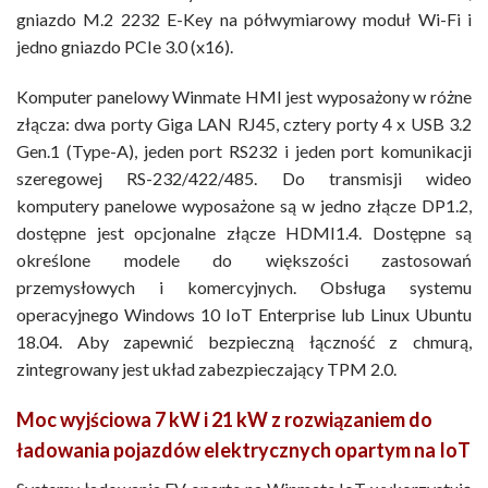
gniazdo M.2 2232 E-Key na półwymiarowy moduł Wi-Fi i
jedno gniazdo PCIe 3.0 (x16).
Komputer panelowy Winmate HMI jest wyposażony w różne
złącza: dwa porty Giga LAN RJ45, cztery porty 4 x USB 3.2
Gen.1 (Type-A), jeden port RS232 i jeden port komunikacji
szeregowej RS-232/422/485. Do transmisji wideo
komputery panelowe wyposażone są w jedno złącze DP1.2,
dostępne jest opcjonalne złącze HDMI1.4. Dostępne są
określone modele do większości zastosowań
przemysłowych i komercyjnych. Obsługa systemu
operacyjnego Windows 10 IoT Enterprise lub Linux Ubuntu
18.04. Aby zapewnić bezpieczną łączność z chmurą,
zintegrowany jest układ zabezpieczający TPM 2.0.
Moc wyjściowa 7 kW i 21 kW z rozwiązaniem do
ładowania pojazdów elektrycznych opartym na IoT