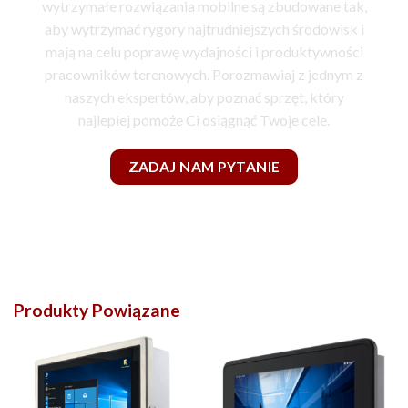
wytrzymałe rozwiązania mobilne są zbudowane tak,
aby wytrzymać rygory najtrudniejszych środowisk i
mają na celu poprawę wydajności i produktywności
pracowników terenowych. Porozmawiaj z jednym z
naszych ekspertów, aby poznać sprzęt, który
najlepiej pomoże Ci osiągnąć Twoje cele.
ZADAJ NAM PYTANIE
Produkty Powiązane