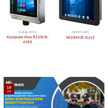
KLASA ATEX
HMI (P-CAP)
Komputer Atex R15IB3S-
W10IM3S-ELH2
65EX
19
cze