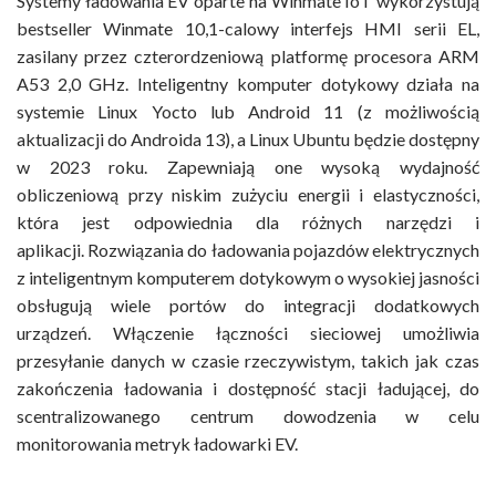
Systemy ładowania EV oparte na Winmate IoT wykorzystują
bestseller Winmate 10,1-calowy interfejs HMI serii EL,
zasilany przez czterordzeniową platformę procesora ARM
A53 2,0 GHz. Inteligentny komputer dotykowy działa na
systemie Linux Yocto lub Android 11 (z możliwością
aktualizacji do Androida 13), a Linux Ubuntu będzie dostępny
w 2023 roku. Zapewniają one wysoką wydajność
obliczeniową przy niskim zużyciu energii i elastyczności,
która jest odpowiednia dla różnych narzędzi i
aplikacji. Rozwiązania do ładowania pojazdów elektrycznych
z inteligentnym komputerem dotykowym o wysokiej jasności
obsługują wiele portów do integracji dodatkowych
urządzeń. Włączenie łączności sieciowej umożliwia
przesyłanie danych w czasie rzeczywistym, takich jak czas
zakończenia ładowania i dostępność stacji ładującej, do
scentralizowanego centrum dowodzenia w celu
monitorowania metryk ładowarki EV.