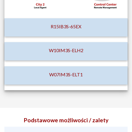
R15IB3S-65EX
W10IM3S-ELH2
W07IM3S-ELT1
Podstawowe możliwości / zalety