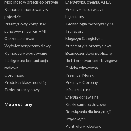
Mobilność w przedsiębiorstwie
Energetyka, chemia, ATEX
Komputer montowany w
Przemysł spożywczy i
pojeździe
higieniczny
Przemysłowy komputer
Technologia motoryzacyjna
panelowy i interfejs HMI
Transport
Ochrona zdrowia
Magazyn & Logistyka
Wyświetlacz przemysłowy
Automatyka przemysłowa
Komputery wbudowane
Bezpieczeństwo publiczne
Inteligentna komunikacja
IIoT i przetwarzanie brzegowe
radiowa
Opieka zdrowotna
Obronność
Przemysł Morski
Produkty klasy morskiej
Przemysł Obronny
Tablet przemysłowy
Infrastruktura
Energia odnawialna
Mapa strony
Kioski samoobsługowe
Rozwiązania dla Instytucji
Rządowych
Kontrolery robotów