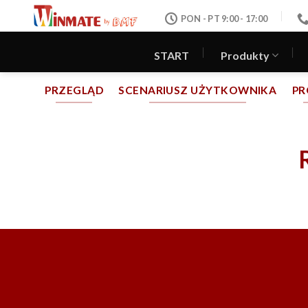
Skip
PON - PT 9:00 - 17:00
to
content
START
Produkty
PRZEGLĄD
SCENARIUSZ UŻYTKOWNIKA
PR