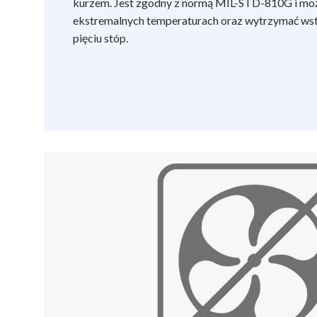
kurzem. Jest zgodny z normą MIL-STD-810G i mo
ekstremalnych temperaturach oraz wytrzymać wstrz
pięciu stóp.