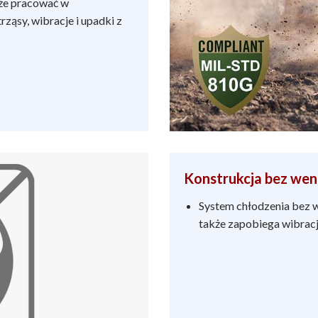
że pracować w
ąsy, wibracje i upadki z
Konstrukcja bez wen
System chłodzenia bez we
także zapobiega wibracj