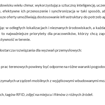
dowisku wielu chmur, wykorzystująca sztuczną inteligencję, ucze
ne, efektywne ich przenoszenie i synchronizacja w taki sposób,
asze oferty umożliwiają dostosowanie infrastruktury do potrzeb ap
ąc w odległych lokalizacjach i nieznanych środowiskach, a każd
 to najważniejsze priorytety dla pracowników, którzy chcą z
ktywność w terenie.
dostarcza rozwiązania dla wyzwań przemysłowych:
rac terenowych powinny być odporne na różne warunki pogodowe, 
rzymałych urządzeń mobilnych z wyjątkowymi wbudowanymi moż
 tagów RFID, zdjęć na miejscu i filmów z różnych źródeł.