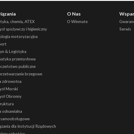
iązania
O Nas
Wspar
etyka, chemia, ATEX
O Winmate
Gwaranc
sł spożywczy i higieniczny
Serwis
ologia motoryzacyjna
port
yn & Logistyka
atyka przemysłowa
eczeństwo publiczne
 przetwarzanie brzegowe
a zdrowotna
ysł Morski
ysł Obronny
truktura
a odnawialna
i samoobsługowe
zania dla Instytucji Rządowych
olery robotów