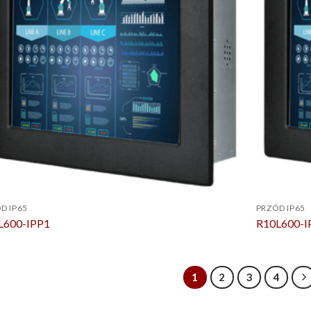
D IP65
PRZÓD IP65
L600-IPP1
R10L600-
1
2
3
4