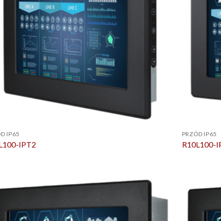
D IP65
PRZÓD IP65
L100-IPT2
R10L100-