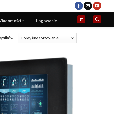
iadomości
Logowanie
wyników