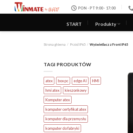
Skip
PON - PT 9:00 - 17:00
to
content
START
Produkty
Strona główna
/
Przód IP65
/
Wyświetlacz z Front IP65
TAGI PRODUKTÓW
atex
box pc
edge AI
HMI
hmi atex
kieszonkowy
Komputer atex
komputer certyfikat atex
komputer dla przemysłu
komputer do fabryki