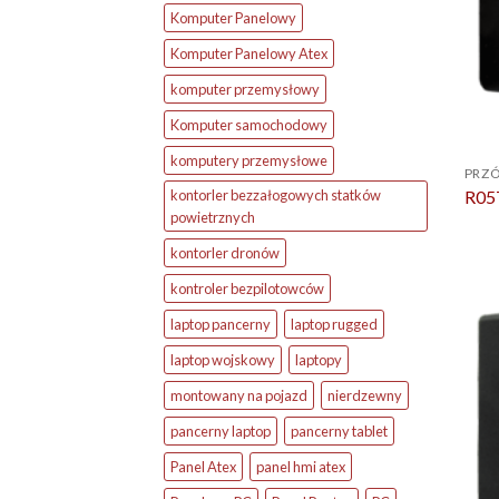
Komputer Panelowy
Komputer Panelowy Atex
komputer przemysłowy
Komputer samochodowy
komputery przemysłowe
PRZÓ
R05
kontorler bezzałogowych statków
powietrznych
kontorler dronów
kontroler bezpilotowców
laptop pancerny
laptop rugged
laptop wojskowy
laptopy
montowany na pojazd
nierdzewny
pancerny laptop
pancerny tablet
Panel Atex
panel hmi atex