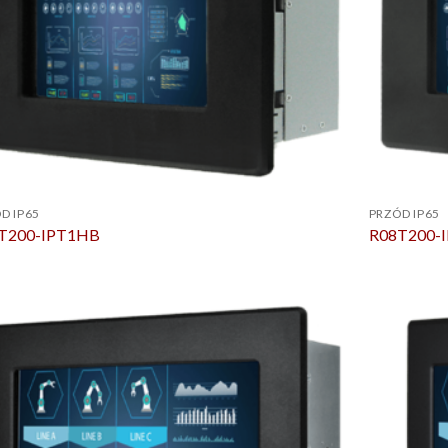
D IP65
PRZÓD IP65
T200-IPT1HB
R08T200-