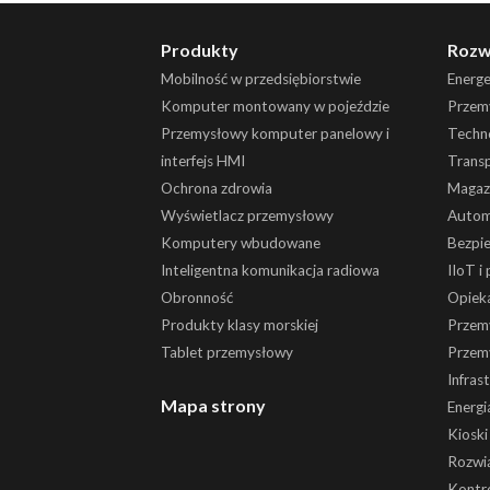
Produkty
Rozw
Mobilność w przedsiębiorstwie
Energ
Komputer montowany w pojeździe
Przemy
Przemysłowy komputer panelowy i
Techn
interfejs HMI
Trans
Ochrona zdrowia
Magaz
Wyświetlacz przemysłowy
Autom
Komputery wbudowane
Bezpi
Inteligentna komunikacja radiowa
IIoT i
Obronność
Opiek
Produkty klasy morskiej
Przem
Tablet przemysłowy
Przem
Infras
Mapa strony
Energi
Kiosk
Rozwią
Kontr