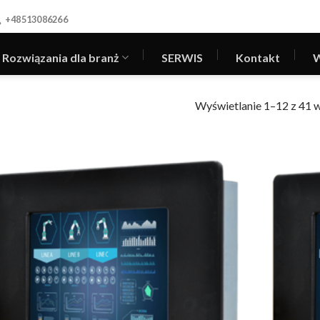
+48513086266
Rozwiązania dla branż
SERWIS
Kontakt
W
Wyświetlanie 1–12 z 41 