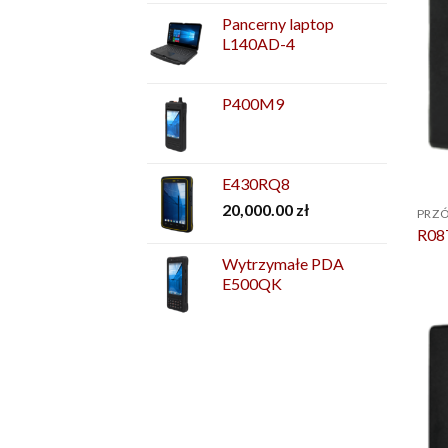
Pancerny laptop
L140AD-4
P400M9
E430RQ8
20,000.00
zł
PRZÓ
R08
Wytrzymałe PDA
E500QK