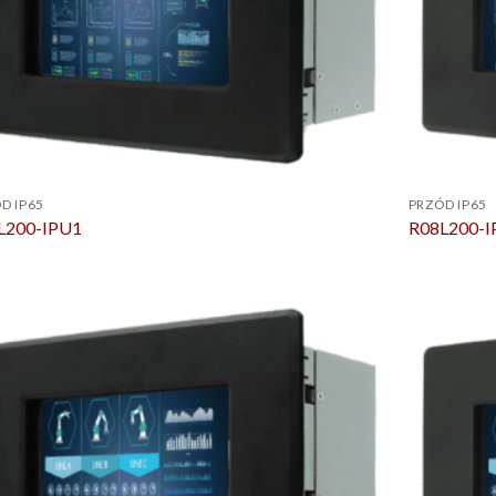
D IP65
PRZÓD IP65
L200-IPU1
R08L200-