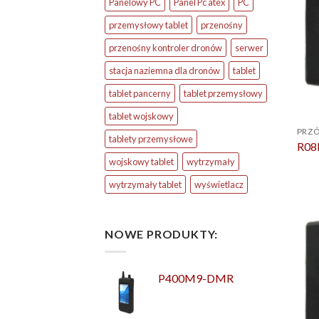
Panelowy PC
Panel Pc atex
PC
przemysłowy tablet
przenośny
przenośny kontroler dronów
serwer
stacja naziemna dla dronów
tablet
tablet pancerny
tablet przemysłowy
tablet wojskowy
PRZÓ
tablety przemysłowe
R08
wojskowy tablet
wytrzymały
wytrzymały tablet
wyświetlacz
NOWE PRODUKTY:
P400M9-DMR