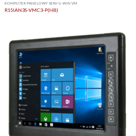
KOMPUTER PANELOWY SERII G-WIN VM
R15IAN3S-VMC3-P(HB)