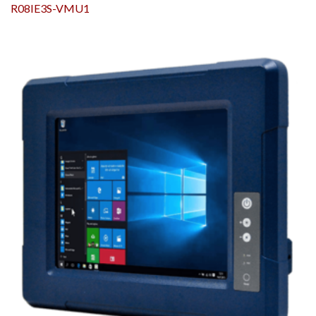
R08IE3S-VMU1