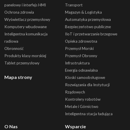
panelowy i interfejs HMI
Transport
Ochrona zdrowia
Magazyn & Logistyka
Wyświetlacz przemysłowy
Automatyka przemysłowa
Komputery wbudowane
Bezpieczeństwo publiczne
Inteligentna komunikacja
IIoT i przetwarzanie brzegowe
radiowa
Opieka zdrowotna
Obronność
Przemysł Morski
Produkty klasy morskiej
Przemysł Obronny
Tablet przemysłowy
Infrastruktura
Energia odnawialna
Mapa strony
Kioski samoobsługowe
Rozwiązania dla Instytucji
Rządowych
Kontrolery robotów
Metale i Górnictwo
Inteligentna stacja ładująca
O Nas
Wsparcie