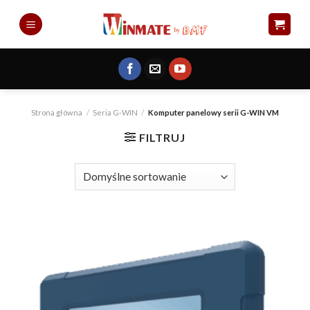
Skip
to
content
Strona główna
/
Seria G-WIN
/
Komputer panelowy serii G-WIN VM
FILTRUJ