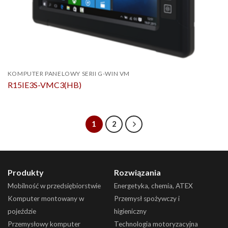
KOMPUTER PANELOWY SERII G-WIN VM
R15IE3S-VMC3(HB)
1
2
Produkty
Rozwiązania
Mobilność w przedsiębiorstwie
Energetyka, chemia, ATEX
Komputer montowany w
Przemysł spożywczy i
pojeździe
higieniczny
Przemysłowy komputer
Technologia motoryzacyjna