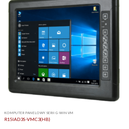
KOMPUTER PANELOWY SERII G-WIN VM
R15IAD3S-VMC3(HB)