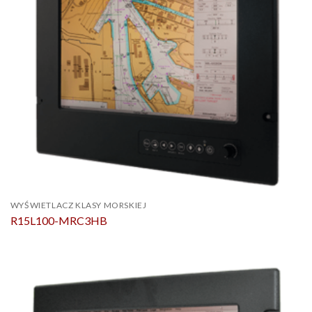
WYŚWIETLACZ KLASY MORSKIEJ
R15L100-MRC3HB