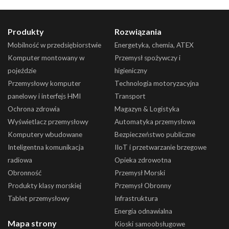
Produkty
Rozwiązania
Mobilność w przedsiębiorstwie
Energetyka, chemia, ATEX
Komputer montowany w
Przemysł spożywczy i
pojeździe
higieniczny
Przemysłowy komputer
Technologia motoryzacyjna
panelowy i interfejs HMI
Transport
Ochrona zdrowia
Magazyn & Logistyka
Wyświetlacz przemysłowy
Automatyka przemysłowa
Komputery wbudowane
Bezpieczeństwo publiczne
Inteligentna komunikacja
IIoT i przetwarzanie brzegowe
radiowa
Opieka zdrowotna
Obronność
Przemysł Morski
Produkty klasy morskiej
Przemysł Obronny
Tablet przemysłowy
Infrastruktura
Energia odnawialna
Mapa strony
Kioski samoobsługowe