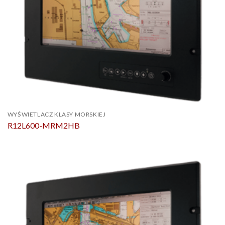
WYŚWIETLACZ KLASY MORSKIEJ
R12L600-MRM2HB