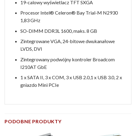
19-calowy wyświetlacz TFT SXGA
Procesor Intel® Celeron® Bay Trial-M N2930
1,83 GHz
SO-DIMM DDR3L 1600, maks. 8 GB
Zintegrowane VGA, 24-bitowe dwukanałowe
LVDS, DVI
Zintegrowany podwójny kontroler Broadcom
I210AT GbE
1 x SATA II, 3 x COM, 3 x USB 2.0,1 x USB 3.0, 2 x
gniazdo Mini PCIe
PODOBNE PRODUKTY