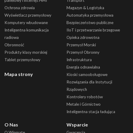
panelowy i interfejs HMI
Transport
Ochrona zdrowia
Magazyn & Logistyka
Wyświetlacz przemysłowy
Automatyka przemysłowa
Komputery wbudowane
Bezpieczeństwo publiczne
Inteligentna komunikacja
IIoT i przetwarzanie brzegowe
radiowa
Opieka zdrowotna
Obronność
Przemysł Morski
Produkty klasy morskiej
Przemysł Obronny
Tablet przemysłowy
Infrastruktura
Energia odnawialna
Mapa strony
Kioski samoobsługowe
Rozwiązania dla Instytucji
Rządowych
Kontrolery robotów
Metale i Górnictwo
Inteligentna stacja ładująca
O Nas
Wsparcie
O Winmate
Gwarancja