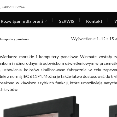
+48513086266
Rozwiązania dla branż
SERWIS
Kontakt
W
Wyświetlanie 1–12 z 15 
 komputery panelowe
wietlacze morskie i komputery panelowe Winmate zostały za
unkom i różnorodnym środowiskom oświetleniowym w przemyśle
ą ustawienia kolorów skalibrowane fabrycznie w celu zapew
nie z normą IEC 61174.
Można je także łatwo dostosować do try
sażono w klawisze szybkich funkcji, które umożliwiają natyc
ch trybów.