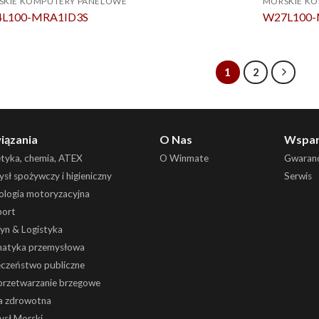
SKIE KOMPUTERY PANELOWE
MORSKIE K
L100-MRA1ID3S
W27L100
1
2
iązania
O Nas
Wspar
etyka, chemia, ATEX
O Winmate
Gwaranc
sł spożywczy i higieniczny
Serwis
ologia motoryzacyjna
port
yn & Logistyka
atyka przemysłowa
eczeństwo publiczne
 przetwarzanie brzegowe
a zdrowotna
ysł Morski