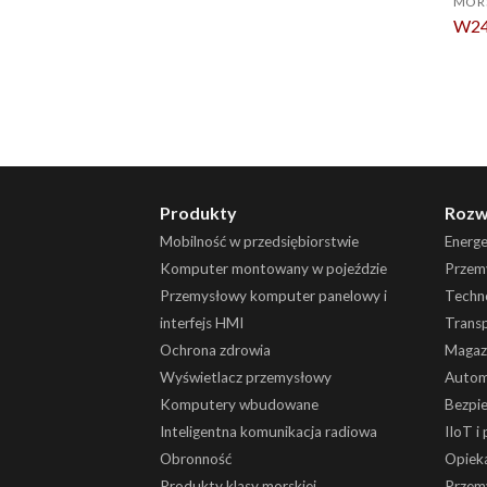
MOR
W24
Produkty
Rozw
Mobilność w przedsiębiorstwie
Energ
Komputer montowany w pojeździe
Przemy
Przemysłowy komputer panelowy i
Techn
interfejs HMI
Trans
Ochrona zdrowia
Magaz
Wyświetlacz przemysłowy
Autom
Komputery wbudowane
Bezpi
Inteligentna komunikacja radiowa
IIoT i
Obronność
Opiek
Produkty klasy morskiej
Przem