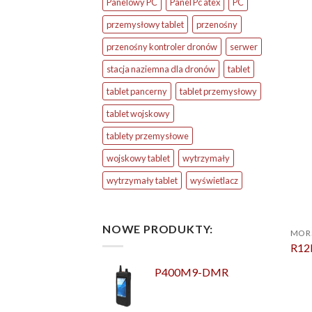
Panelowy PC
Panel Pc atex
PC
przemysłowy tablet
przenośny
przenośny kontroler dronów
serwer
stacja naziemna dla dronów
tablet
tablet pancerny
tablet przemysłowy
tablet wojskowy
tablety przemysłowe
wojskowy tablet
wytrzymały
wytrzymały tablet
wyświetlacz
NOWE PRODUKTY:
MOR
R12
P400M9-DMR