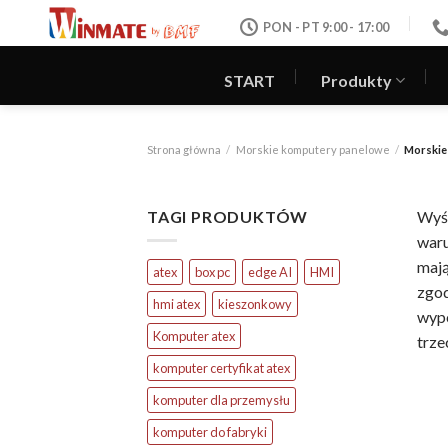
Skip
PON - PT 9:00 - 17:00
to
content
START
Produkty
Strona główna
/
Morskie komputery panelowe
/
Morskie
TAGI PRODUKTÓW
Wyś
war
maj
atex
box pc
edge AI
HMI
zgod
hmi atex
kieszonkowy
wypo
Komputer atex
trze
komputer certyfikat atex
komputer dla przemysłu
komputer do fabryki