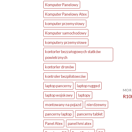
Komputer Panelowy
Komputer Panelowy Atex
komputer przemysłowy
Komputer samochodowy
komputery przemysłowe
kontorler bezzałogowych statków
powietrznych
kontorler dronów
kontroler bezpilotowców
laptop pancerny
laptop rugged
MOR
laptop wojskowy
laptopy
R10
montowany na pojazd
nierdzewny
pancerny laptop
pancerny tablet
Panel Atex
panel hmi atex