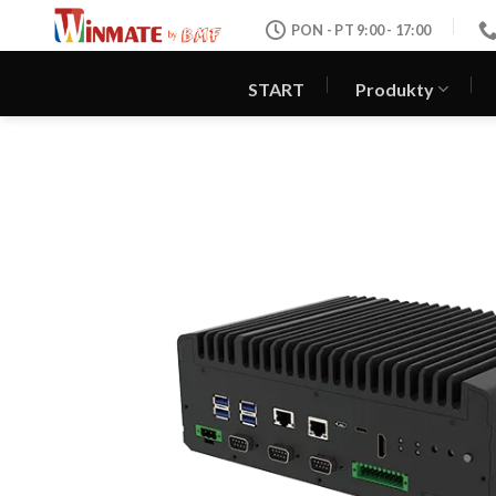
Skip
PON - PT 9:00 - 17:00
to
content
START
Produkty