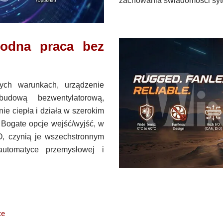
zachowania świadomości syt
wodna praca bez
ych warunkach, urządzenie
budową bezwentylatorową,
e ciepła i działa w szerokim
 Bogate opcje wejść/wyjść, w
O, czynią je wszechstronnym
utomatyce przemysłowej i
te