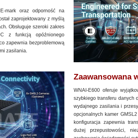
t E-mark oraz odporność na
ostał zaprojektowany z myślą
h. Obsługuje szeroki zakres
C z funkcją opóźnionego
 co zapewnia bezproblemową
i zasilania.
Zaawansowana wi
WNAI-E600 oferuje wyjątk
szybkiego transferu danych
wydajnego zasilania i przes
opcjonalnych kamer GMSL2 
konfiguracja zapewnia tran
dużej przepustowości, ni