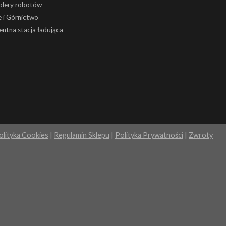
olery robotów
 i Górnictwo
gentna stacja ładująca
olityka Cookies
|
Regulamin Sklepu
|
Polityka Prywatności
|
Zwroty