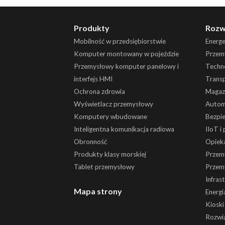
Produkty
Rozw
Mobilność w przedsiębiorstwie
Energ
Komputer montowany w pojeździe
Przemy
Przemysłowy komputer panelowy i
Techn
interfejs HMI
Trans
Ochrona zdrowia
Magaz
Wyświetlacz przemysłowy
Autom
Komputery wbudowane
Bezpi
Inteligentna komunikacja radiowa
IIoT i
Obronność
Opiek
Produkty klasy morskiej
Przem
Tablet przemysłowy
Przem
Infras
Mapa strony
Energi
Kiosk
Rozwią