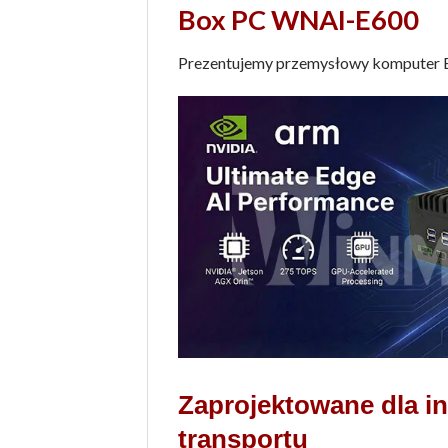
Box PC WNAI-E600
Prezentujemy przemysłowy komputer 
Zaprojektowane dla in
transportu