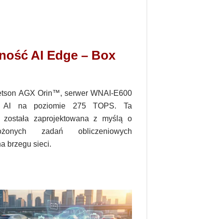
ność AI Edge – Box
etson AGX Orin™, serwer WNAI-E600
wą AI na poziomie 275 TOPS. Ta
a została zaprojektowana z myślą o
ożonych zadań obliczeniowych
 brzegu sieci.