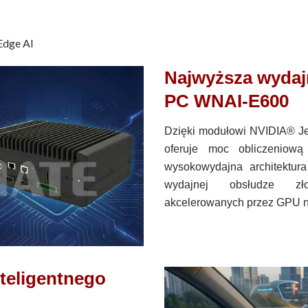
Edge AI
Najwyższa wydaj
PC WNAI-E600
Dzięki modułowi NVIDIA® J
oferuje moc obliczenio
wysokowydajna architektur
wydajnej obsłudze zł
akcelerowanych przez GPU na
teligentnego