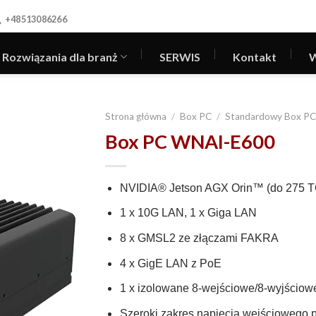
+48513086266
Rozwiązania dla branż
SERWIS
Kontakt
W
Strona główna
/
Box PC
/
Standardowy Box P
Box PC WNAI-E600
NVIDIA® Jetson AGX Orin™ (do 275 
1 x 10G LAN, 1 x Giga LAN
8 x GMSL2 ze złączami FAKRA
4 x GigE LAN z PoE
1 x izolowane 8-wejściowe/8-wyjściow
Szeroki zakres napięcia wejściowego pr