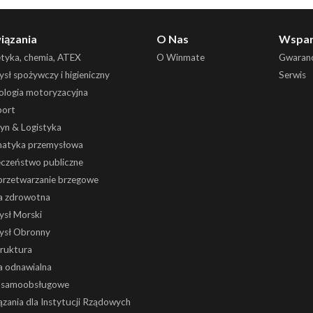
iązania
O Nas
Wspar
etyka, chemia, ATEX
O Winmate
Gwaranc
sł spożywczy i higieniczny
Serwis
ologia motoryzacyjna
port
yn & Logistyka
atyka przemysłowa
eczeństwo publiczne
 przetwarzanie brzegowe
a zdrowotna
ysł Morski
ysł Obronny
truktura
a odnawialna
i samoobsługowe
zania dla Instytucji Rządowych