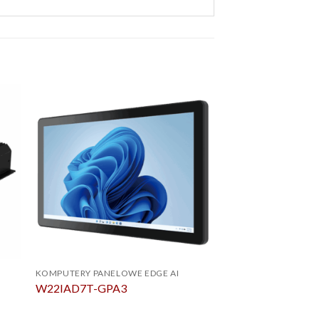
KOMPUTERY PANELOWE EDGE AI
BOX PC
W22IAD7T-GPA3
Box PC IRDRW50