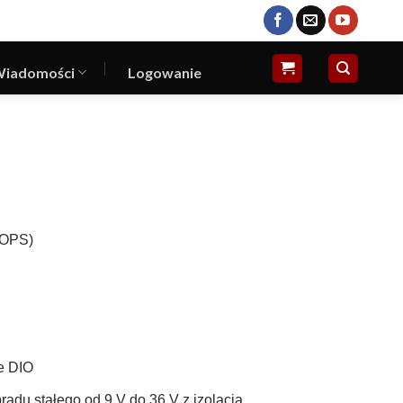
iadomości
Logowanie
C
TOPS)
e DIO
ądu stałego od 9 V do 36 V z izolacją