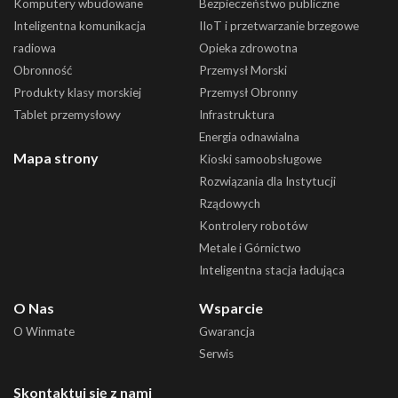
Komputery wbudowane
Bezpieczeństwo publiczne
Inteligentna komunikacja
IIoT i przetwarzanie brzegowe
radiowa
Opieka zdrowotna
Obronność
Przemysł Morski
Produkty klasy morskiej
Przemysł Obronny
Tablet przemysłowy
Infrastruktura
Energia odnawialna
Mapa strony
Kioski samoobsługowe
Rozwiązania dla Instytucji
Rządowych
Kontrolery robotów
Metale i Górnictwo
Inteligentna stacja ładująca
O Nas
Wsparcie
O Winmate
Gwarancja
Serwis
Skontaktuj się z nami