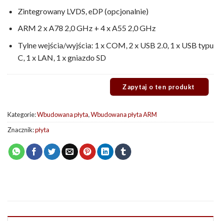
Zintegrowany LVDS, eDP (opcjonalnie)
ARM 2 x A78 2,0 GHz + 4 x A55 2,0 GHz
Tylne wejścia/wyjścia: 1 x COM, 2 x USB 2.0, 1 x USB typu
C, 1 x LAN, 1 x gniazdo SD
Kategorie:
Wbudowana płyta
,
Wbudowana płyta ARM
Znacznik:
płyta