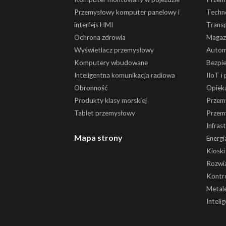
Przemysłowy komputer panelowy i
Techn
interfejs HMI
Trans
Ochrona zdrowia
Magaz
Wyświetlacz przemysłowy
Autom
Komputery wbudowane
Bezpi
Inteligentna komunikacja radiowa
IIoT i
Obronność
Opiek
Produkty klasy morskiej
Przem
Tablet przemysłowy
Przem
Infras
Mapa strony
Energi
Kiosk
Rozwią
Kontr
Metale
Inteli