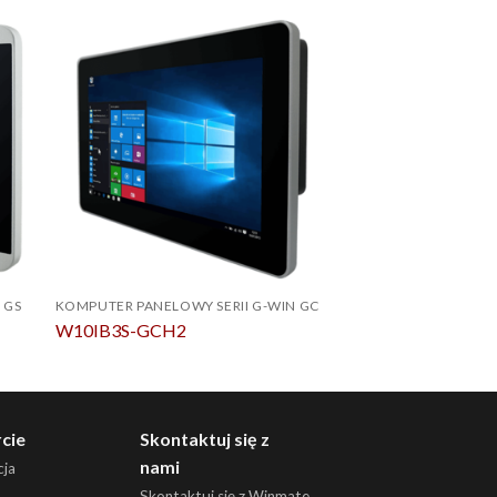
 GS
KOMPUTER PANELOWY SERII G-WIN GC
KOMPUTER PANELOWY
W10IB3S-GCH2
W12MG3S-GSB1
cie
Skontaktuj się z
nami
ja
Skontaktuj się z Winmate