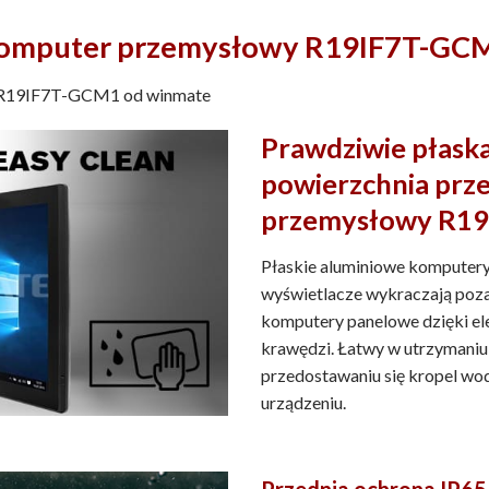
omputer przemysłowy R19IF7T-GC
 R19IF7T-GCM1 od winmate
Prawdziwie płaska
powierzchnia prz
przemysłowy R1
Płaskie aluminiowe komputery
wyświetlacze wykraczają poz
komputery panelowe dzięki ele
krawędzi. Łatwy w utrzymaniu 
przedostawaniu się kropel wo
urządzeniu.
Przednia ochrona IP65