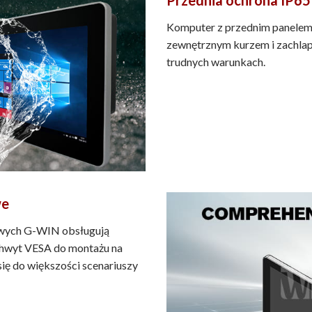
Komputer z przednim panelem 
zewnętrznym kurzem i zachlap
trudnych warunkach.
we
owych G-WIN obsługują
uchwyt VESA do montażu na
 się do większości scenariuszy