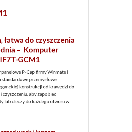
M1
, łatwa do czyszczenia
ednia – Komputer
9IF7T-GCM1
 panelowe P-Cap firmy Winmate i
a standardowe przemysłowe
ganckiej konstrukcji od krawędzi do
i czyszczeniu, aby zapobiec
dy lub cieczy do każdego otworu w
 przed wodą i kurzem