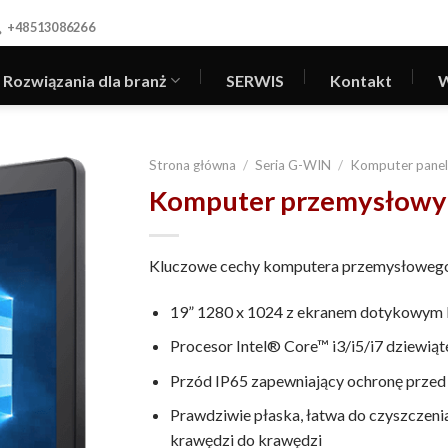
+48513086266
Rozwiązania dla branż
SERWIS
Kontakt
W
Strona główna
/
Seria G-WIN
/
Komputer panel
Komputer przemysłow
Kluczowe cechy komputera przemysłoweg
19” 1280 x 1024 z ekranem dotykowym
Procesor Intel® Core™ i3/i5/i7 dziewiąte
Przód IP65 zapewniający ochronę przed
Prawdziwie płaska, łatwa do czyszczenia
krawędzi do krawędzi