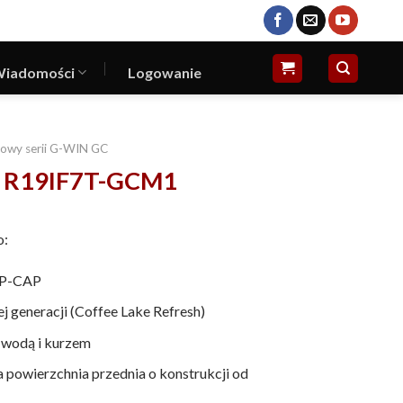
iadomości
Logowanie
owy serii G-WIN GC
y R19IF7T-GCM1
o:
 P-CAP
j generacji (Coffee Lake Refresh)
 wodą i kurzem
 powierzchnia przednia o konstrukcji od