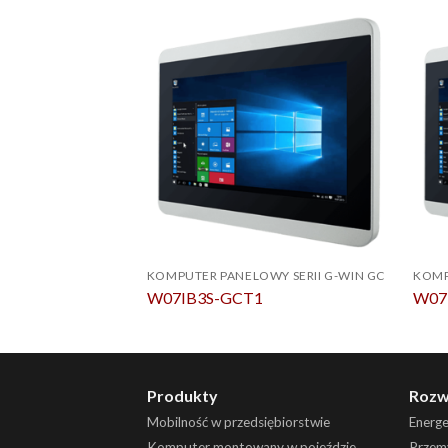
KOMPUTER PANELOWY SERII G-WIN GC
KOMP
W07IB3S-GCT1
W07
Produkty
Rozw
Mobilność w przedsiębiorstwie
Energ
Komputer montowany w pojeździe
Przemy