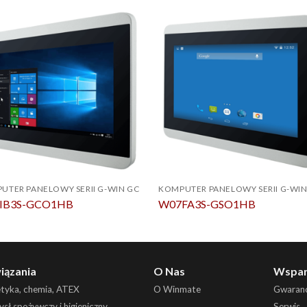
UTER PANELOWY SERII G-WIN GC
KOMPUTER PANELOWY SERII G-WIN
IB3S-GCO1HB
W07FA3S-GSO1HB
iązania
O Nas
Wspar
etyka, chemia, ATEX
O Winmate
Gwaranc
sł spożywczy i higieniczny
Serwis