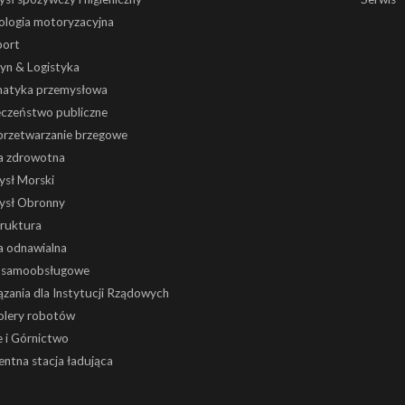
ologia motoryzacyjna
port
yn & Logistyka
atyka przemysłowa
eczeństwo publiczne
 przetwarzanie brzegowe
a zdrowotna
ysł Morski
ysł Obronny
truktura
a odnawialna
i samoobsługowe
zania dla Instytucji Rządowych
olery robotów
 i Górnictwo
gentna stacja ładująca