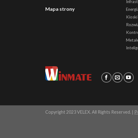
Infras
Mapa strony
Energi
Kiosk
Rozwią
Kontr
Metale
Inteli
Copyright 2023 VELEX. All Rights Reserved. |
P