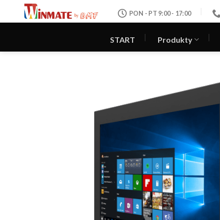
Skip
PON - PT 9:00 - 17:00
to
content
START
Produkty