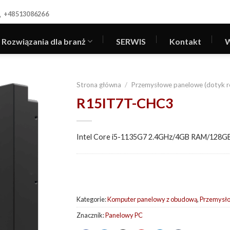
+48513086266
Rozwiązania dla branż
SERWIS
Kontakt
W
Strona główna
/
Przemysłowe panelowe (dotyk r
R15IT7T-CHC3
Intel Core i5-1135G7 2.4GHz/4GB RAM/128G
Kategorie:
Komputer panelowy z obudową
,
Przemysło
Znacznik:
Panelowy PC