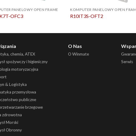
UTER PANELOWY OPEN FRAME
KOMPUTER PANELOWY OPEN FRA
IK7T-OFC3
R10IT3S-OFT2
iązania
O Nas
Wspar
etyka, chemia, ATEX
O Winmate
Gwaranc
sł spożywczy i higieniczny
Serwis
ologia motoryzacyjna
port
yn & Logistyka
atyka przemysłowa
eczeństwo publiczne
 przetwarzanie brzegowe
a zdrowotna
ysł Morski
ysł Obronny