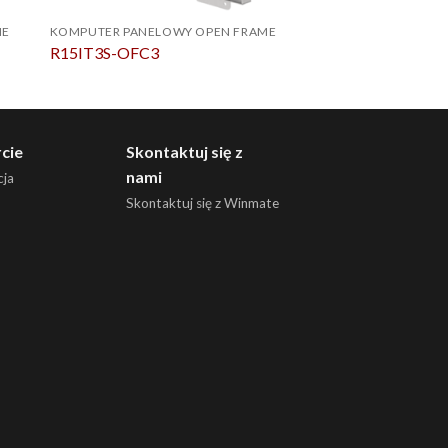
ME
KOMPUTER PANELOWY OPEN FRAME
KOMPUTER PANELOW
R15IT3S-OFC3
R10IB3S-OFT2
cie
Skontaktuj się z
nami
ja
Skontaktuj się z Winmate