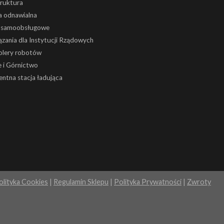
truktura
a odnawialna
i samoobsługowe
zania dla Instytucji Rządowych
olery robotów
 i Górnictwo
gentna stacja ładująca
olityka Cookies
|
Regulamin Sklepu
|
Polityka Prywatności
|
Zwroty