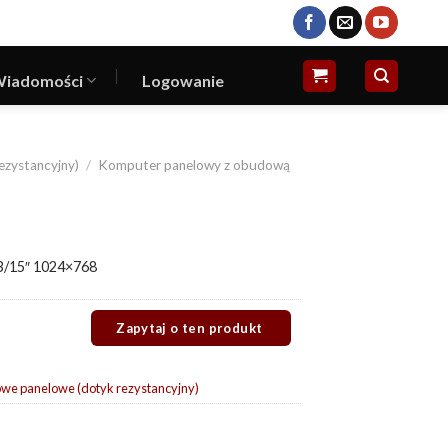
iadomości
Logowanie
ezystancyjny)
/
Komputer panelowy z obudową
B/15″ 1024×768
we panelowe (dotyk rezystancyjny)