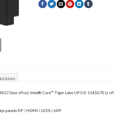
BIERANIE
35G7 (bez vPro)/ Intel® Core™ Tiger Lake UP3 i5-1145G7E (z vP
fejs panelu DP / HDMI / LVDS / eDP