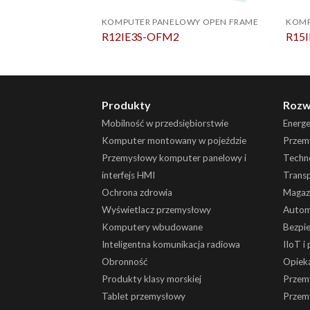
KOMPUTER PANELOWY OPEN FRAME
KOMP
R12IE3S-OFM2
R15
Produkty
Rozw
Mobilność w przedsiębiorstwie
Energ
Komputer montowany w pojeździe
Przemy
Przemysłowy komputer panelowy i
Techn
interfejs HMI
Trans
Ochrona zdrowia
Magaz
Wyświetlacz przemysłowy
Autom
Komputery wbudowane
Bezpi
Inteligentna komunikacja radiowa
IIoT i
Obronność
Opiek
Produkty klasy morskiej
Przem
Tablet przemysłowy
Przem