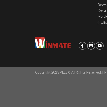
Rozwią
Kontr
Metale
Inteli
Copyright 2023 VELEX. All Rights Reserved. |
P