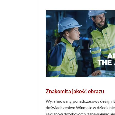
Znakomita jakość obrazu
Wyrafinowany, ponadczasowy design łą
doświadczeniem Winmate w dziedzini
i ekranów dotykowych, zapewniając nie