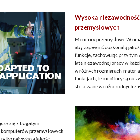
Wysoka niezawodność 
przemysłowych
Monitory przemysłowe Winmat
aby zapewnić doskonałą jakoś
funkcje, zachowując przy tym
lata niezawodnej pracy w ka
w różnych rozmiarach, materi
funkcjach, te monitory są nie
stosowane w różnorodnych za
czy się z bogatym
e komputerów przemysłowych
 tylko najwyższą jakość