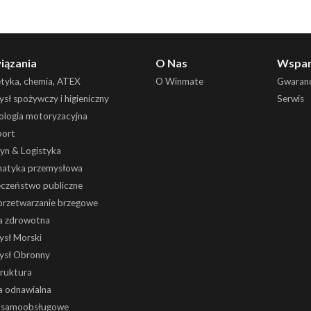
iązania
O Nas
Wspar
etyka, chemia, ATEX
O Winmate
Gwaranc
sł spożywczy i higieniczny
Serwis
ologia motoryzacyjna
port
yn & Logistyka
atyka przemysłowa
eczeństwo publiczne
 przetwarzanie brzegowe
a zdrowotna
ysł Morski
ysł Obronny
truktura
a odnawialna
i samoobsługowe