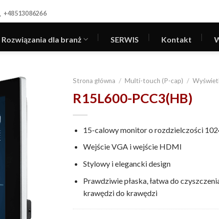
+48513086266
Rozwiązania dla branż
SERWIS
Kontakt
W
Strona główna
/
Multi-touch (P-cap)
/
Wyświetl
R15L600-PCC3(HB)
15-calowy monitor o rozdzielczości 102
Wejście VGA i wejście HDMI
Stylowy i elegancki design
Prawdziwie płaska, łatwa do czyszczenia
krawędzi do krawędzi