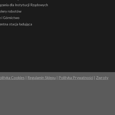
zania dla Instytucji Rządowych
olery robotów
 i Górnictwo
gentna stacja ładująca
olityka Cookies
|
Regulamin Sklepu
|
Polityka Prywatności
|
Zwroty