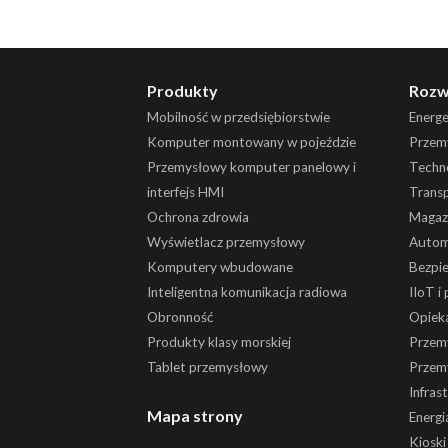
Produkty
Rozw
Mobilność w przedsiębiorstwie
Energ
Komputer montowany w pojeździe
Przemy
Przemysłowy komputer panelowy i
Techn
interfejs HMI
Trans
Ochrona zdrowia
Magaz
Wyświetlacz przemysłowy
Autom
Komputery wbudowane
Bezpi
Inteligentna komunikacja radiowa
IIoT i
Obronność
Opiek
Produkty klasy morskiej
Przem
Tablet przemysłowy
Przem
Infras
Mapa strony
Energi
Kiosk