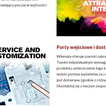
e nadający poczucie wyższości
Porty wejściowe i do
Winmate oferuje szeroki zakre
Twoim indywidualnym wymaga
produktu, umieszczenie logo kl
wybór portów wyświetlacza i w
jest dobierana zgodnie z różn
Skontaktuj się z naszym zespo