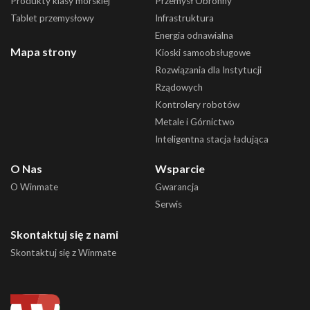
Produkty klasy morskiej
Przemysł Obronny
Tablet przemysłowy
Infrastruktura
Energia odnawialna
Mapa strony
Kioski samoobsługowe
Rozwiązania dla Instytucji
Rządowych
Kontrolery robotów
Metale i Górnictwo
Inteligentna stacja ładująca
O Nas
Wsparcie
O Winmate
Gwarancja
Serwis
Skontaktuj się z nami
Skontaktuj się z Winmate