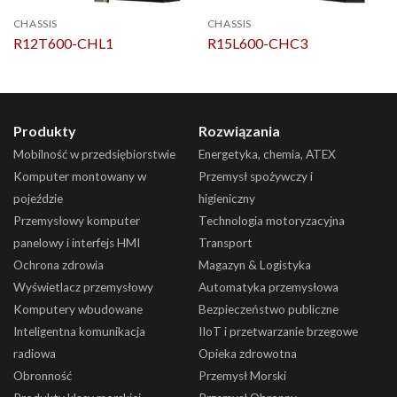
CHASSIS
CHASSIS
R12T600-CHL1
R15L600-CHC3
Produkty
Rozwiązania
Mobilność w przedsiębiorstwie
Energetyka, chemia, ATEX
Komputer montowany w
Przemysł spożywczy i
pojeździe
higieniczny
Przemysłowy komputer
Technologia motoryzacyjna
panelowy i interfejs HMI
Transport
Ochrona zdrowia
Magazyn & Logistyka
Wyświetlacz przemysłowy
Automatyka przemysłowa
Komputery wbudowane
Bezpieczeństwo publiczne
Inteligentna komunikacja
IIoT i przetwarzanie brzegowe
radiowa
Opieka zdrowotna
Obronność
Przemysł Morski