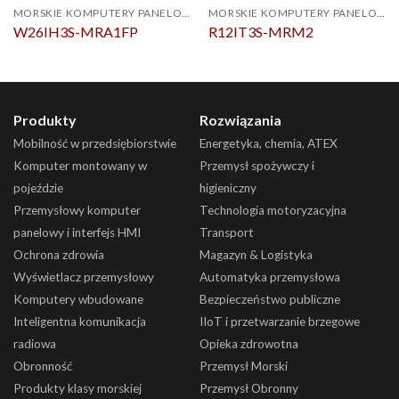
MORSKIE KOMPUTERY PANELOWE
MORSKIE KOMPUTERY PANELOWE
W26IH3S-MRA1FP
R12IT3S-MRM2
Produkty
Rozwiązania
Mobilność w przedsiębiorstwie
Energetyka, chemia, ATEX
Komputer montowany w
Przemysł spożywczy i
pojeździe
higieniczny
Przemysłowy komputer
Technologia motoryzacyjna
panelowy i interfejs HMI
Transport
Ochrona zdrowia
Magazyn & Logistyka
Wyświetlacz przemysłowy
Automatyka przemysłowa
Komputery wbudowane
Bezpieczeństwo publiczne
Inteligentna komunikacja
IIoT i przetwarzanie brzegowe
radiowa
Opieka zdrowotna
Obronność
Przemysł Morski
Produkty klasy morskiej
Przemysł Obronny