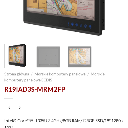
Strona główna
/
Morskie komputery panelowe
/
Morskie
komputery panelowe ECDIS
R19IAD3S-MRM2FP
Intel® Core™ i5-1335U 3.4GHz/8GB RAM/128GB SSD/19″ 1280 x
1024