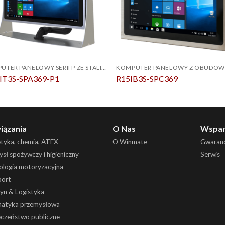
KOMPUTER PANELOWY SERII P ZE STALI NIERDZEWNEJ IP69K
IT3S-SPA369-P1
R15IB3S-SPC369
iązania
O Nas
Wspar
etyka, chemia, ATEX
O Winmate
Gwaranc
sł spożywczy i higieniczny
Serwis
ologia motoryzacyjna
port
yn & Logistyka
atyka przemysłowa
eczeństwo publiczne