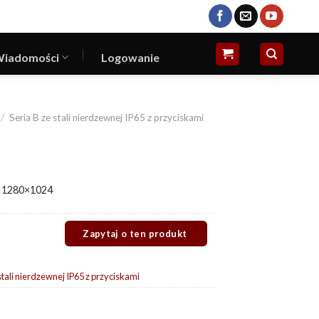
iadomości
Logowanie
/
Seria B ze stali nierdzewnej IP65 z przyciskami
 1280×1024
 stali nierdzewnej IP65 z przyciskami