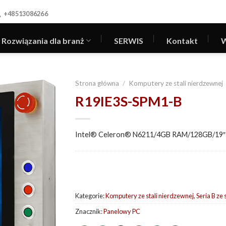
+48513086266
Rozwiązania dla branż
SERWIS
Kontakt
W
Strona główna
/
Komputery ze stali nierdzewnej
R19IE3S-SPM1-B
Intel® Celeron® N6211/4GB RAM/128GB/19″
Kategorie:
Komputery ze stali nierdzewnej
,
Seria B ze
Znacznik:
Panelowy PC