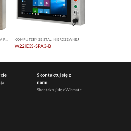
KOMPUTER PANELOWY Z OBUDOWĄ PCAP ZE STALI NIERDZEWNEJ IP69K
KOMPUTERY ZE STALI NIERDZEWNEJ
W22IE3S-SPA3-B
R17IT3S-SPM169
cie
Skontaktuj się z
nami
ja
Skontaktuj się z Winmate