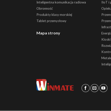
Inteligentna komunikacja radiowa
IIoT i
Obronność
Opiek
Produkty klasy morskiej
Przem
Tablet przemysłowy
Przem
Infras
Mapa strony
Energi
Kiosk
Rozwią
Kontr
Metale
Inteli