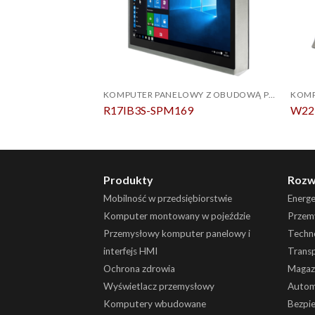
KOMPUTER PANELOWY Z OBUDOWĄ PCAP ZE STALI NIERDZEWNEJ IP69K
R17IB3S-SPM169
W22
Produkty
Rozw
Mobilność w przedsiębiorstwie
Energ
Komputer montowany w pojeździe
Przemy
Przemysłowy komputer panelowy i
Techn
interfejs HMI
Trans
Ochrona zdrowia
Magaz
Wyświetlacz przemysłowy
Autom
Komputery wbudowane
Bezpi