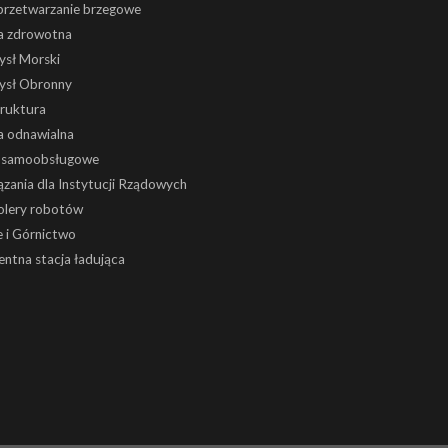
 przetwarzanie brzegowe
a zdrowotna
ysł Morski
ysł Obronny
truktura
a odnawialna
i samoobsługowe
zania dla Instytucji Rządowych
olery robotów
 i Górnictwo
gentna stacja ładująca