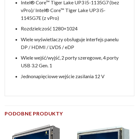
Intel® Core™ Tiger Lake UP3 i5-1135G7 (bez
vPro)/ Intel® Core™ Tiger Lake UP3 i5-
1145G7E (z vPro)
Rozdzielczość 1280×1024
Wiele wyświetlaczy obsługuje interfejs panelu
DP / HDMI / LVDS / eDP
Wiele wejść/wyjść, 2 porty szeregowe, 4 porty
USB 3.2 Gen. 1
Jednonapięciowe wejście zasilania 12 V
PODOBNE PRODUKTY