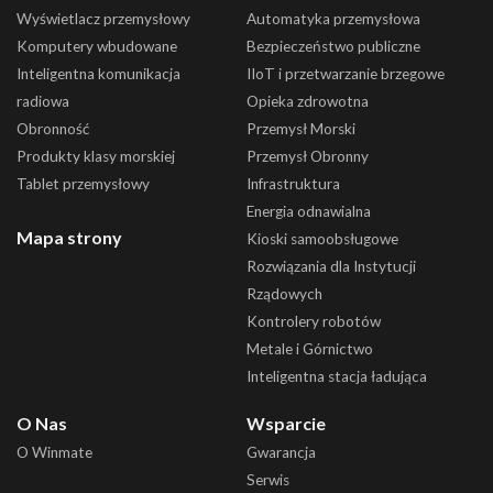
Wyświetlacz przemysłowy
Automatyka przemysłowa
Komputery wbudowane
Bezpieczeństwo publiczne
Inteligentna komunikacja
IIoT i przetwarzanie brzegowe
radiowa
Opieka zdrowotna
Obronność
Przemysł Morski
Produkty klasy morskiej
Przemysł Obronny
Tablet przemysłowy
Infrastruktura
Energia odnawialna
Mapa strony
Kioski samoobsługowe
Rozwiązania dla Instytucji
Rządowych
Kontrolery robotów
Metale i Górnictwo
Inteligentna stacja ładująca
O Nas
Wsparcie
O Winmate
Gwarancja
Serwis