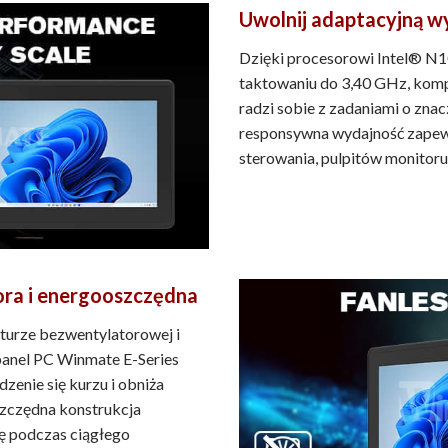
Uwolnij adaptacyjną wy
Dzięki procesorowi Intel® N1
taktowaniu do 3,40 GHz, kompu
radzi sobie z zadaniami o zna
responsywna wydajność zapew
sterowania, pulpitów monitoruj
ora i energooszczędna
turze bezwentylatorowej i
anel PC Winmate E-Series
zenie się kurzu i obniża
szczędna konstrukcja
cę podczas ciągłego