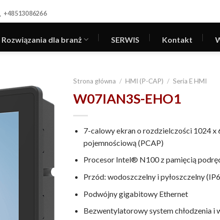
+48513086266
Rozwiązania dla branż
SERWIS
Kontakt
W
Strona główna
/
HMI (P-CAP)
/
Seria E HMI
W07IAN3S-EHO1
7-calowy ekran o rozdzielczości 1024 x
pojemnościową (PCAP)
Procesor Intel® N100 z pamięcią podrę
Przód: wodoszczelny i pyłoszczelny (IP
Podwójny gigabitowy Ethernet
Bezwentylatorowy system chłodzenia i w