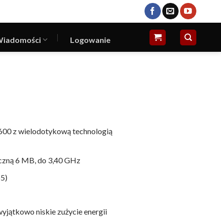
iadomości
Logowanie
 600 z wielodotykową technologią
czną 6 MB, do 3,40 GHz
65)
yjątkowo niskie zużycie energii