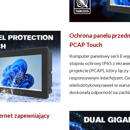
Ochrona panelu przedn
PCAP Touch
Komputer panelowy serii E wyp
stopniu ochrony IP65 z ekr
projekcie (PCAP), który łączy
responsywnym interfejsem. Gw
wielodotykową nawet w warun
doskonałą odporność na zachla
ernet zapewniający