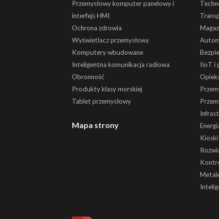
Przemysłowy komputer panelowy i
Techn
interfejs HMI
Trans
Ochrona zdrowia
Magaz
Wyświetlacz przemysłowy
Autom
Komputery wbudowane
Bezpi
Inteligentna komunikacja radiowa
IIoT i
Obronność
Opiek
Produkty klasy morskiej
Przem
Tablet przemysłowy
Przem
Infras
Mapa strony
Energi
Kiosk
Rozwią
Kontr
Metale
Inteli