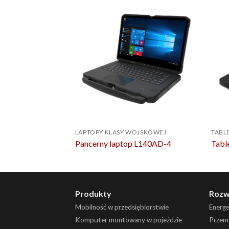
LAPTOPY KLASY WOJSKOWEJ
TABL
Pancerny laptop L140AD-4
Tabl
Produkty
Rozw
Mobilność w przedsiębiorstwie
Energ
Komputer montowany w pojeździe
Przemy