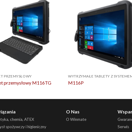
ET PRZEMYSŁOWY
et przemysłowy M116TG
M116P
iązania
O Nas
Wspar
etyka, chemia, ATEX
O Winmate
Gwaranc
sł spożywczy i higieniczny
Serwis