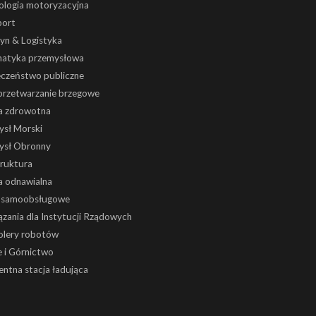
ologia motoryzacyjna
port
yn & Logistyka
atyka przemysłowa
eczeństwo publiczne
 przetwarzanie brzegowe
a zdrowotna
ysł Morski
ysł Obronny
truktura
a odnawialna
i samoobsługowe
zania dla Instytucji Rządowych
olery robotów
 i Górnictwo
gentna stacja ładująca