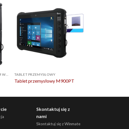
WYTRZYMAŁE TABLETY Z SYSTEMEM WINDOWS
TABLET PRZEMYSŁOWY
TABLET PRZEMYSŁO
Tablet przemysłowy M900PT
Tablet przemysł
cie
Skontaktuj się z
nami
ja
Skontaktuj się z Winmate