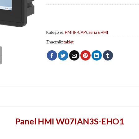
Kategorie:
HMI (P-CAP)
,
Seria E HMI
Znacznik:
tablet
Panel HMI W07IAN3S-EHO1