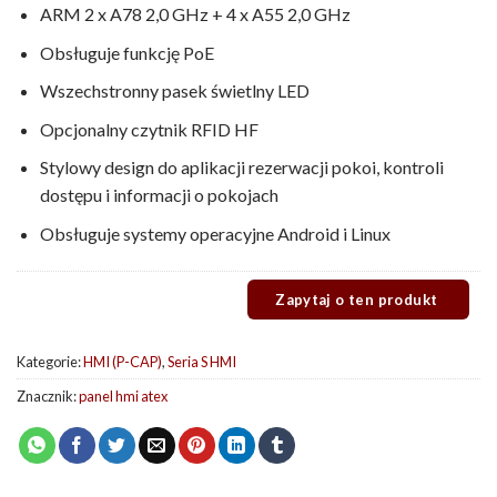
ARM 2 x A78 2,0 GHz + 4 x A55 2,0 GHz
Obsługuje funkcję PoE
Wszechstronny pasek świetlny LED
Opcjonalny czytnik RFID HF
Stylowy design do aplikacji rezerwacji pokoi, kontroli
dostępu i informacji o pokojach
Obsługuje systemy operacyjne Android i Linux
Kategorie:
HMI (P-CAP)
,
Seria S HMI
Znacznik:
panel hmi atex