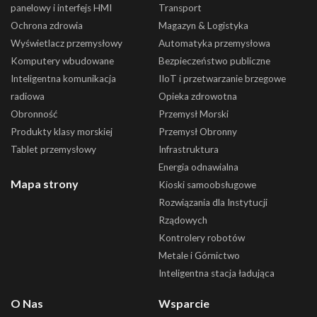
panelowy i interfejs HMI
Transport
Ochrona zdrowia
Magazyn & Logistyka
Wyświetlacz przemysłowy
Automatyka przemysłowa
Komputery wbudowane
Bezpieczeństwo publiczne
Inteligentna komunikacja
IIoT i przetwarzanie brzegowe
radiowa
Opieka zdrowotna
Obronność
Przemysł Morski
Produkty klasy morskiej
Przemysł Obronny
Tablet przemysłowy
Infrastruktura
Energia odnawialna
Mapa strony
Kioski samoobsługowe
Rozwiązania dla Instytucji
Rządowych
Kontrolery robotów
Metale i Górnictwo
Inteligentna stacja ładująca
O Nas
Wsparcie