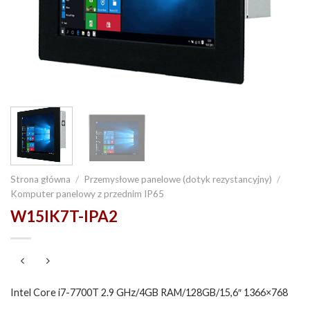
Strona główna
/
Przemysłowe panelowe (dotyk rezystancyjny)
/
Komputer panelowy z przednim IP65
W15IK7T-IPA2
Intel Core i7-7700T 2.9 GHz/4GB RAM/128GB/15,6″ 1366×768