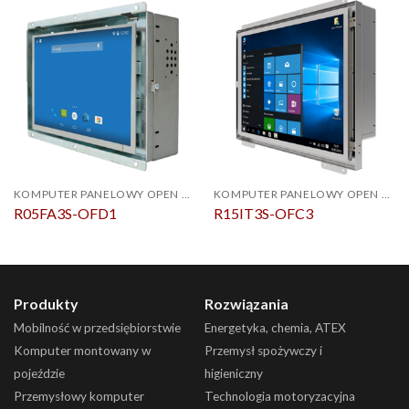
KOMPUTER PANELOWY OPEN FRAME
KOMPUTER PANELOWY OPEN FRAME
R05FA3S-OFD1
R15IT3S-OFC3
Produkty
Rozwiązania
Mobilność w przedsiębiorstwie
Energetyka, chemia, ATEX
Komputer montowany w
Przemysł spożywczy i
pojeździe
higieniczny
Przemysłowy komputer
Technologia motoryzacyjna