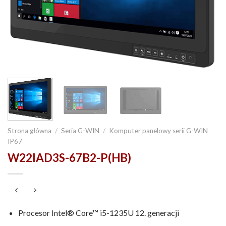
Strona główna
/
Seria G-WIN
/
Komputer panelowy serii G-WIN
IP67
W22IAD3S-67B2-P(HB)
Procesor Intel® Core™ i5-1235U 12. generacji