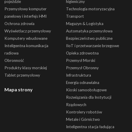
pojeździe
higieniczny
Przemysłowy komputer
Technologia motoryzacyjna
panelowy i interfejs HMI
Transport
Ochrona zdrowia
Magazyn & Logistyka
Wyświetlacz przemysłowy
Automatyka przemysłowa
Komputery wbudowane
Bezpieczeństwo publiczne
Inteligentna komunikacja
IIoT i przetwarzanie brzegowe
radiowa
Opieka zdrowotna
Obronność
Przemysł Morski
Produkty klasy morskiej
Przemysł Obronny
Tablet przemysłowy
Infrastruktura
Energia odnawialna
Mapa strony
Kioski samoobsługowe
Rozwiązania dla Instytucji
Rządowych
Kontrolery robotów
Metale i Górnictwo
Inteligentna stacja ładująca