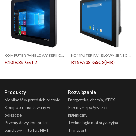
KOMPUTER PANELOWY SERII G-WIN GS
KOMPUTER PANELOWY SERII G-WIN GS
R10IB3S-GST2
R15FA3S-GSC3(HB)
Produkty
Rozwiązania
Mobilność w przedsiębiorstwie
Energetyka, chemia, ATEX
Komputer montowany w
Przemysł spożywczy i
pojeździe
higieniczny
Przemysłowy komputer
Technologia motoryzacyjna
panelowy i interfejs HMI
Transport