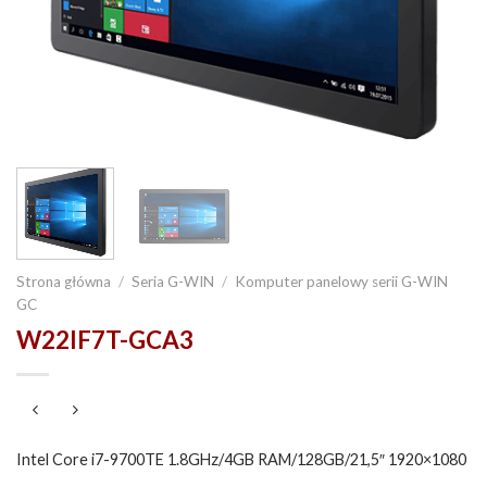
Strona główna
/
Seria G-WIN
/
Komputer panelowy serii G-WIN
GC
W22IF7T-GCA3
Intel Core i7-9700TE 1.8GHz/4GB RAM/128GB/21,5″ 1920×1080