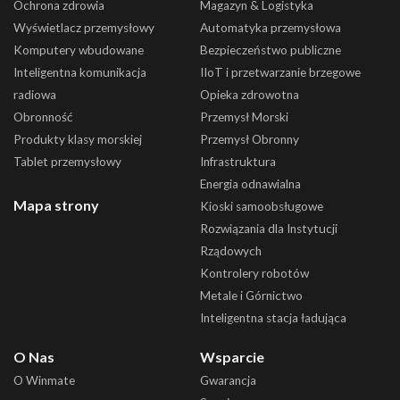
Ochrona zdrowia
Magazyn & Logistyka
Wyświetlacz przemysłowy
Automatyka przemysłowa
Komputery wbudowane
Bezpieczeństwo publiczne
Inteligentna komunikacja
IIoT i przetwarzanie brzegowe
radiowa
Opieka zdrowotna
Obronność
Przemysł Morski
Produkty klasy morskiej
Przemysł Obronny
Tablet przemysłowy
Infrastruktura
Energia odnawialna
Mapa strony
Kioski samoobsługowe
Rozwiązania dla Instytucji
Rządowych
Kontrolery robotów
Metale i Górnictwo
Inteligentna stacja ładująca
O Nas
Wsparcie
O Winmate
Gwarancja