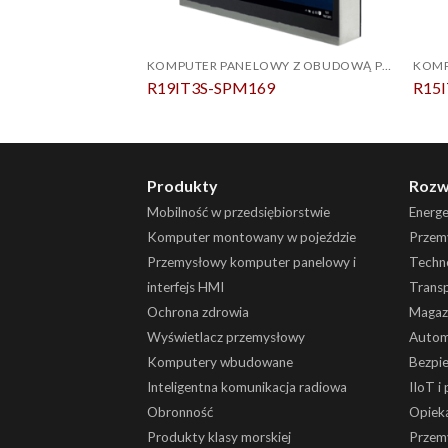
KOMPUTER PANELOWY Z OBUDOWĄ PCAP ZE STALI NIERDZEWNEJ IP69K
R19IT3S-SPM169
R15I
Produkty
Rozw
Mobilność w przedsiębiorstwie
Energ
Komputer montowany w pojeździe
Przemy
Przemysłowy komputer panelowy i
Techn
interfejs HMI
Trans
Ochrona zdrowia
Magaz
Wyświetlacz przemysłowy
Autom
Komputery wbudowane
Bezpi
Inteligentna komunikacja radiowa
IIoT i
Obronność
Opiek
Produkty klasy morskiej
Przem