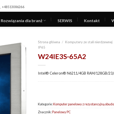
+48513086266
Rozwiązania dla branż
SERWIS
Kontakt
W
Strona główna
/
Komputery ze stali nierdzewnej
IP65
W24IE3S-65A2
Intel® Celeron® N6211/4GB RAM/128GB/23,
Kategorie:
Komputer panelowy z rezystancyjną obud
Znacznik:
Panelowy PC