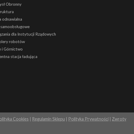
ysł Obronny
truktura
a odnawialna
i samoobsługowe
zania dla Instytucji Rządowych
olery robotów
 i Górnictwo
gentna stacja ładująca
olityka Cookies
|
Regulamin Sklepu
|
Polityka Prywatności
|
Zwroty