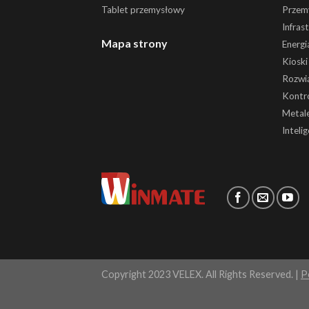
Tablet przemysłowy
Przem
Infras
Mapa strony
Energi
Kiosk
Rozwią
Kontr
Metale
Inteli
Copyright 2023 VELEX. All Rights Reserved. |
P