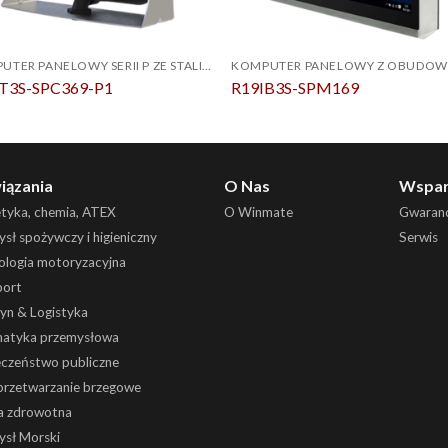
KOMPUTER PANELOWY SERII P ZE STALI NIERDZEWNEJ IP69K
T3S-SPC369-P1
R19IB3S-SPM169
iązania
O Nas
Wspar
etyka, chemia, ATEX
O Winmate
Gwaranc
sł spożywczy i higieniczny
Serwis
ologia motoryzacyjna
port
yn & Logistyka
atyka przemysłowa
eczeństwo publiczne
 przetwarzanie brzegowe
a zdrowotna
ysł Morski