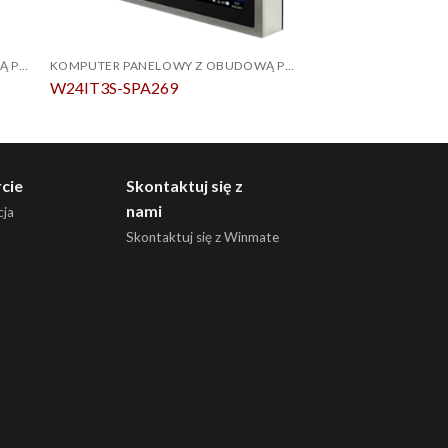
KOMPUTER PANELOWY Z OBUDOWĄ PCAP ZE STALI NIERDZEWNEJ IP69K
KOMPUTER PANELOWY Z OBUDOWĄ PCAP ZE STALI NIERDZEWNEJ IP69K
KOMPUTERY ZE STAL
W24IT3S-SPA269
R15IE3S-SPC3-B
cie
Skontaktuj się z
nami
ja
Skontaktuj się z Winmate