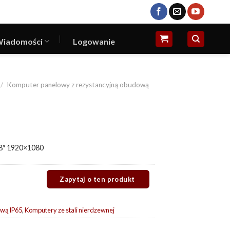
iadomości
Logowanie
/
Komputer panelowy z rezystancyjną obudową
8″ 1920×1080
ową IP65
,
Komputery ze stali nierdzewnej