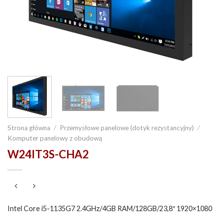
Strona główna
/
Przemysłowe panelowe (dotyk rezystancyjny)
/
Komputer panelowy z obudową
W24IT3S-CHA2
Intel Core i5-1135G7 2.4GHz/4GB RAM/128GB/23,8″ 1920×1080