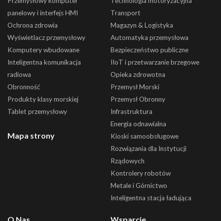
Przemysłowy komputer
Technologia motoryzacyjna
panelowy i interfejs HMI
Transport
Ochrona zdrowia
Magazyn & Logistyka
Wyświetlacz przemysłowy
Automatyka przemysłowa
Komputery wbudowane
Bezpieczeństwo publiczne
Inteligentna komunikacja
IIoT i przetwarzanie brzegowe
radiowa
Opieka zdrowotna
Obronność
Przemysł Morski
Produkty klasy morskiej
Przemysł Obronny
Tablet przemysłowy
Infrastruktura
Energia odnawialna
Mapa strony
Kioski samoobsługowe
Rozwiązania dla Instytucji
Rządowych
Kontrolery robotów
Metale i Górnictwo
Inteligentna stacja ładująca
O Nas
Wsparcie