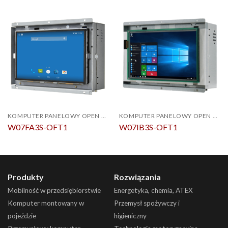
KOMPUTER PANELOWY OPEN FRAME
KOMPUTER PANELOWY OPEN FRAME
W07FA3S-OFT1
W07IB3S-OFT1
Produkty
Rozwiązania
Mobilność w przedsiębiorstwie
Energetyka, chemia, ATEX
Komputer montowany w
Przemysł spożywczy i
pojeździe
higieniczny