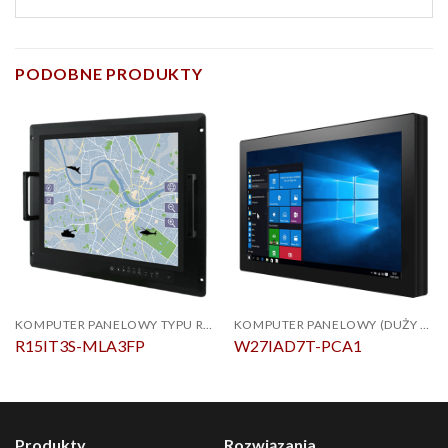
PODOBNE PRODUKTY
KOMPUTER PANELOWY TYPU RACK
KOMPUTER PANELOWY (DUŻY ROZMIAR I P-CAP)
R15IT3S-MLA3FP
W27IAD7T-PCA1
Produkty
Rozwiązania