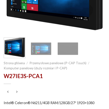
Strona główna
/
Przemysłowe panelowe (P-CAP Touch)
/
Komputer panelowy (duży rozmiar i P-CAP)
W27IE3S-PCA1
Intel® Celeron® N6211/4GB RAM/128GB/27″
1920×1080