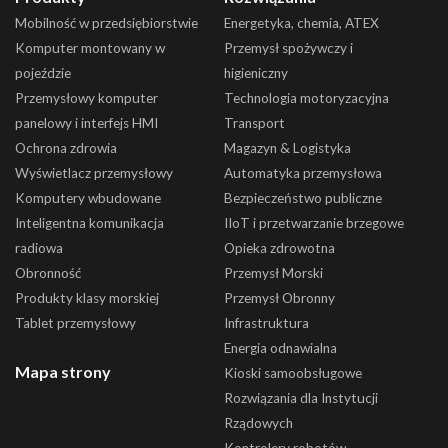
Mobilność w przedsiębiorstwie
Energetyka, chemia, ATEX
Komputer montowany w
Przemysł spożywczy i
pojeździe
higieniczny
Przemysłowy komputer
Technologia motoryzacyjna
panelowy i interfejs HMI
Transport
Ochrona zdrowia
Magazyn & Logistyka
Wyświetlacz przemysłowy
Automatyka przemysłowa
Komputery wbudowane
Bezpieczeństwo publiczne
Inteligentna komunikacja
IIoT i przetwarzanie brzegowe
radiowa
Opieka zdrowotna
Obronność
Przemysł Morski
Produkty klasy morskiej
Przemysł Obronny
Tablet przemysłowy
Infrastruktura
Energia odnawialna
Mapa strony
Kioski samoobsługowe
Rozwiązania dla Instytucji
Rządowych