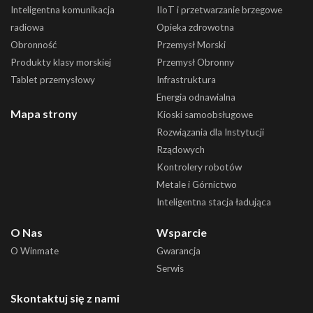
Inteligentna komunikacja
IIoT i przetwarzanie brzegowe
radiowa
Opieka zdrowotna
Obronność
Przemysł Morski
Produkty klasy morskiej
Przemysł Obronny
Tablet przemysłowy
Infrastruktura
Energia odnawialna
Mapa strony
Kioski samoobsługowe
Rozwiązania dla Instytucji
Rządowych
Kontrolery robotów
Metale i Górnictwo
Inteligentna stacja ładująca
O Nas
Wsparcie
O Winmate
Gwarancja
Serwis
Skontaktuj się z nami