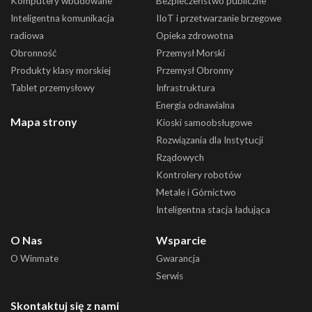
Komputery wbudowane
Bezpieczeństwo publiczne
Inteligentna komunikacja
IIoT i przetwarzanie brzegowe
radiowa
Opieka zdrowotna
Obronność
Przemysł Morski
Produkty klasy morskiej
Przemysł Obronny
Tablet przemysłowy
Infrastruktura
Energia odnawialna
Mapa strony
Kioski samoobsługowe
Rozwiązania dla Instytucji
Rządowych
Kontrolery robotów
Metale i Górnictwo
Inteligentna stacja ładująca
O Nas
Wsparcie
O Winmate
Gwarancja
Serwis
Skontaktuj się z nami