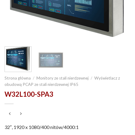
Strona główna
/
Monitory ze stali nierdzewnej
/
Wyświetlacz z
obudową PCAP ze stali nierdzewnej IP65
W32L100-SPA3
32″, 1920 x 1080/400 nitów/4000:1