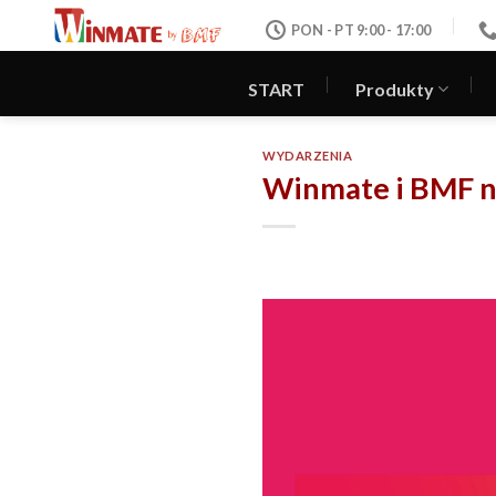
Skip
PON - PT 9:00 - 17:00
to
content
START
Produkty
WYDARZENIA
Winmate i BMF n