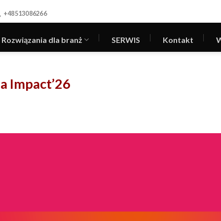
+48513086266
Rozwiązania dla branż
SERWIS
Kontakt
W
a Impact’26