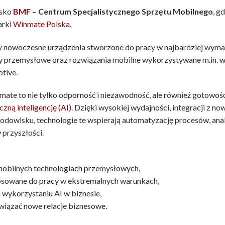
isko
BMF
– Centrum Specjalistycznego Sprzętu Mobilnego
, g
arki
Winmate Polska
.
 nowoczesne urządzenia stworzone do pracy w najbardziej wym
 przemysłowe oraz rozwiązania mobilne wykorzystywane m.in. w 
tive.
te to nie tylko odporność i niezawodność, ale również gotowoś
czną inteligencję (AI)
. Dzięki wysokiej wydajności, integracji z 
odowisku, technologie te wspierają automatyzację procesów, anal
 przyszłości.
mobilnych technologiach przemysłowych,
osowane do pracy w ekstremalnych warunkach,
wykorzystaniu AI w biznesie,
wiązać nowe relacje biznesowe.