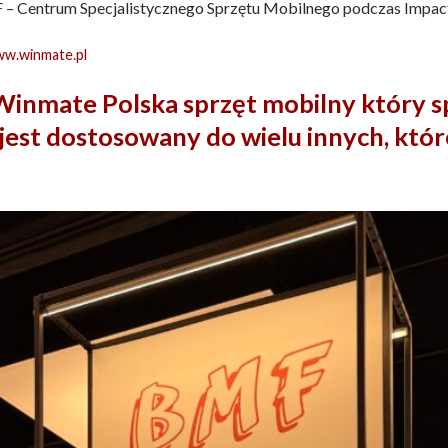
 – Centrum Specjalistycznego Sprzętu Mobilnego podczas Impac
ww.winmate.pl
inmate Polska sprzęt mobilny który s
jest dostosowany do wielu innych, które