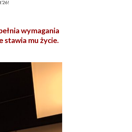
t’26!
pełnia wymagania
 stawia mu życie.