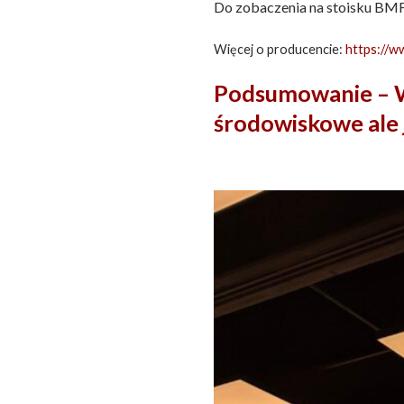
Do zobaczenia na stoisku BMF
Więcej o producencie:
https://w
Podsumowanie – W
środowiskowe ale 