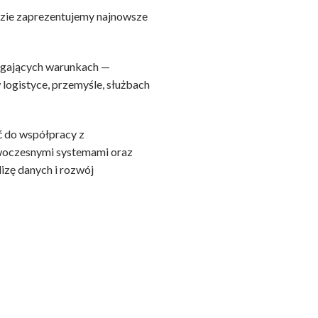
dzie zaprezentujemy najnowsze
agających warunkach —
logistyce, przemyśle, służbach
ć do współpracy z
nowoczesnymi systemami oraz
izę danych i rozwój