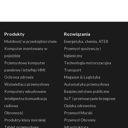
Produkty
Rozwiązania
Mobilność w przedsiębiorstwie
Energetyka, chemia, ATEX
Komputer montowany w
Przemysł spożywczy i
pojeździe
higieniczny
Przemysłowy komputer
Technologia motoryzacyjna
panelowy i interfejs HMI
Transport
Ochrona zdrowia
Magazyn & Logistyka
Wyświetlacz przemysłowy
Automatyka przemysłowa
Komputery wbudowane
Bezpieczeństwo publiczne
Inteligentna komunikacja
IIoT i przetwarzanie brzegowe
radiowa
Opieka zdrowotna
Obronność
Przemysł Morski
Produkty klasy morskiej
Przemysł Obronny
Tablet przemysłowy
Infrastruktura