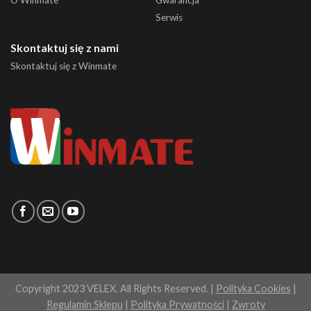
O Winmate
Gwarancja
Serwis
Skontaktuj się z nami
Skontaktuj się z Winmate
Copyright 2023 VELEX. All Rights Reserved. |
Polityka Cookies
|
Regulamin Sklepu
|
Polityka Prywatności
|
Zwroty