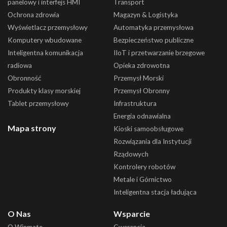
panelowy i interfejs HMI
Transport
Ochrona zdrowia
Magazyn & Logistyka
Wyświetlacz przemysłowy
Automatyka przemysłowa
Komputery wbudowane
Bezpieczeństwo publiczne
Inteligentna komunikacja
IIoT i przetwarzanie brzegowe
radiowa
Opieka zdrowotna
Obronność
Przemysł Morski
Produkty klasy morskiej
Przemysł Obronny
Tablet przemysłowy
Infrastruktura
Energia odnawialna
Mapa strony
Kioski samoobsługowe
Rozwiązania dla Instytucji
Rządowych
Kontrolery robotów
Metale i Górnictwo
Inteligentna stacja ładująca
O Nas
Wsparcie