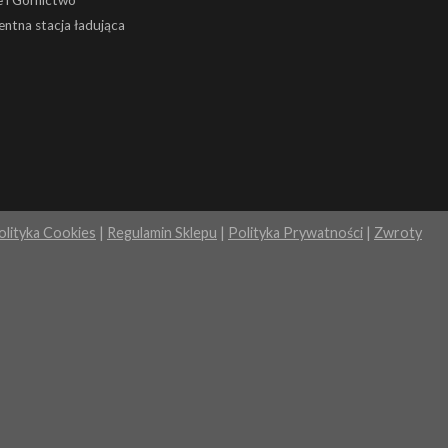
gentna stacja ładująca
olityka Cookies
|
Regulamin Sklepu
|
Polityka Prywatności
|
Zwroty