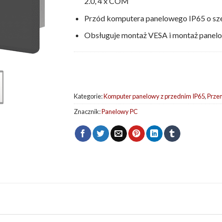
2.0, 4 x COM
Przód komputera panelowego IP65 o sze
Obsługuje montaż VESA i montaż panel
Kategorie:
Komputer panelowy z przednim IP65
,
Prze
Znacznik:
Panelowy PC