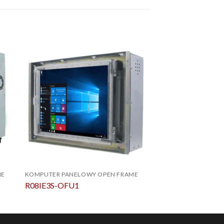
ME
KOMPUTER PANELOWY OPEN FRAME
KOMPUTER PANELOW
R08IE3S-OFU1
W10IB3S-OFH2