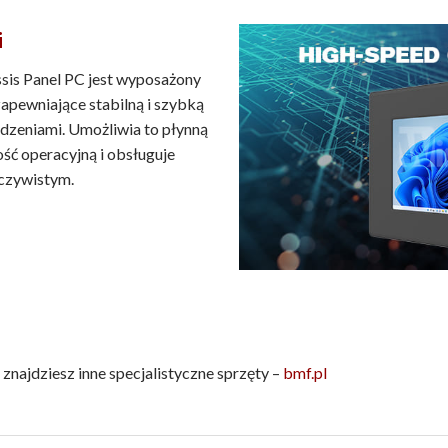
i
is Panel PC jest wyposażony
zapewniające stabilną i szybką
ądzeniami. Umożliwia to płynną
ść operacyjną i obsługuje
czywistym.
znajdziesz inne specjalistyczne sprzęty –
bmf.pl