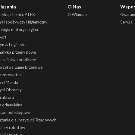
iązania
O Nas
Wspar
etyka, chemia, ATEX
O Winmate
Gwaranc
sł spożywczy i higieniczny
Serwis
ologia motoryzacyjna
port
yn & Logistyka
atyka przemysłowa
eczeństwo publiczne
 przetwarzanie brzegowe
a zdrowotna
ysł Morski
ysł Obronny
truktura
a odnawialna
i samoobsługowe
zania dla Instytucji Rządowych
olery robotów
 i Górnictwo