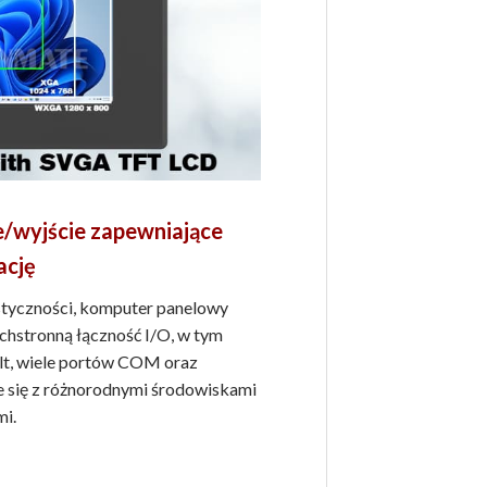
/wyjście zapewniające
ację
styczności, komputer panelowy
chstronną łączność I/O, w tym
lt, wiele portów COM oraz
je się z różnorodnymi środowiskami
i.