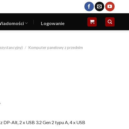
iadomości
Logowanie
ezystancyjny)
/
Komputer panelowy z przednim
B
z DP-Alt, 2 x USB 3.2 Gen 2 typu A, 4 x USB