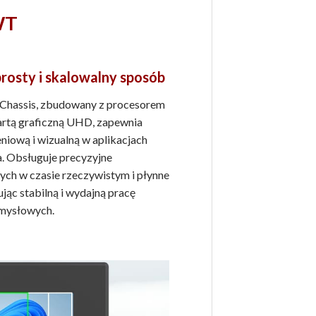
WT
osty i skalowalny sposób
Chassis, zbudowany z procesorem
artą graficzną UHD, zapewnia
iową i wizualną w aplikacjach
a. Obsługuje precyzyjne
ych w czasie rzeczywistym i płynne
jąc stabilną i wydajną pracę
mysłowych.