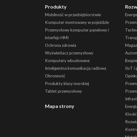
Produkty
Rozw
Mobilność w przedsiębiorstwie
Energ
Komputer montowany w pojeździe
Przemy
Przemysłowy komputer panelowy i
Techn
interfejs HMI
Trans
Ochrona zdrowia
Magaz
Wyświetlacz przemysłowy
Autom
Komputery wbudowane
Bezpi
Inteligentna komunikacja radiowa
IIoT i
Obronność
Opiek
Produkty klasy morskiej
Przem
Tablet przemysłowy
Przem
Infras
Mapa strony
Energi
Kiosk
Rozwią
Kontr
Metale