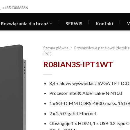
+48513086266
Rozwiązania dla branż
SERWIS
Kontakt
W
Strona główna
/
Przemysłowe panelowe (dotyk r
IP65
R08IAN3S-IPT1WT
8,4-calowy wyświetlacz SVGA TFT LCD
Procesor Intel® Alder Lake-N N100
1 x SO-DIMM DDR5-4800, maks. 16 G
2 x 2,5 Gigabit Ethernet
Obsługuje 1 x HDMI, 1 x USB 3.2 typu C 