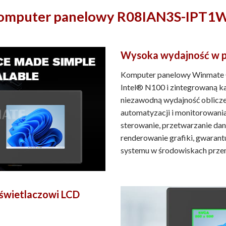
omputer panelowy R08IAN3S-IPT1
Wysoka wydajność w pr
Komputer panelowy Winmate 
Intel® N100 i zintegrowaną k
niezawodną wydajność obliczen
automatyzacji i monitorowani
sterowanie, przetwarzanie dan
renderowanie grafiki, gwarantu
systemu w środowiskach prze
świetlaczowi LCD