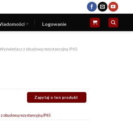
iadomości
Logowanie
Wyświetlacz z obudową rezystancyjną IP65
 z obudową rezystancyjną IP65