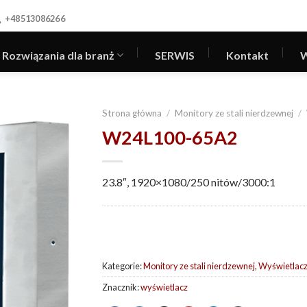
+48513086266
Rozwiązania dla branż
SERWIS
Kontakt
W
Strona główna
/
Monitory ze stali nierdzewnej
/
W24L100-65A2
23.8″, 1920×1080/250 nitów/3000:1
Kategorie:
Monitory ze stali nierdzewnej
,
Wyświetlacz
Znacznik:
wyświetlacz