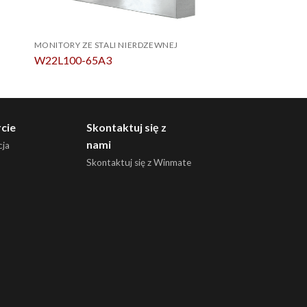
MONITORY ZE STALI NIERDZEWNEJ
MONITORY ZE STALI 
W22L100-65A3
R17L500-65M1
cie
Skontaktuj się z
nami
ja
Skontaktuj się z Winmate