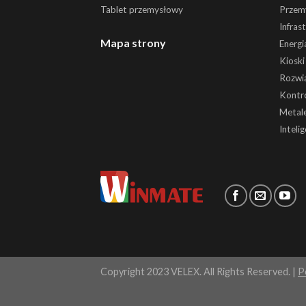
Tablet przemysłowy
Przem
Infras
Mapa strony
Energi
Kiosk
Rozwią
Kontr
Metale
Inteli
Copyright 2023 VELEX. All Rights Reserved. |
P