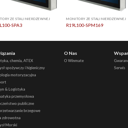
TORY ZE STALI NIERDZEWNEJ
MONITORY ZE STALI NIERDZEWNEJ
L100-SPA3
R19L100-SPM169
iązania
O Nas
Wspar
etyka, chemia, ATEX
O Winmate
Gwaranc
sł spożywczy i higieniczny
Serwis
ologia motoryzacyjna
port
yn & Logistyka
atyka przemysłowa
eczeństwo publiczne
 przetwarzanie brzegowe
a zdrowotna
ysł Morski