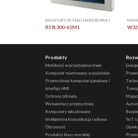
MONITORY ZE STALI NIERDZEWNEJ
MONI
R19L300-65M1
W32
Produkty
Rozw
Mobilność w przedsiębiorstwie
Energ
Komputer montowany w pojeździe
Przemy
Przemysłowy komputer panelowy i
Techn
interfejs HMI
Trans
Ochrona zdrowia
Magaz
Wyświetlacz przemysłowy
Autom
Komputery wbudowane
Bezpi
Inteligentna komunikacja radiowa
IIoT i
Obronność
Opiek
Produkty klasy morskiej
Przem