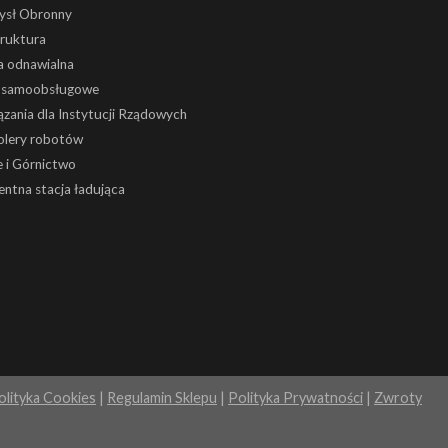
ysł Obronny
truktura
a odnawialna
i samoobsługowe
zania dla Instytucji Rządowych
olery robotów
 i Górnictwo
gentna stacja ładująca
olityka Cookies
|
Regulamin Sklepu
|
Polityka Prywatności
|
Zwroty