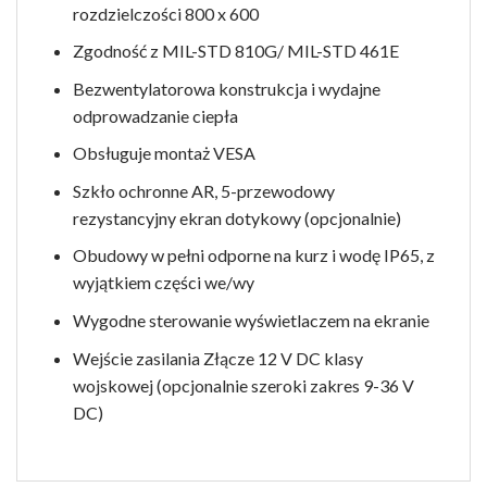
rozdzielczości 800 x 600
Zgodność z MIL-STD 810G/ MIL-STD 461E
Bezwentylatorowa konstrukcja i wydajne
odprowadzanie ciepła
Obsługuje montaż VESA
Szkło ochronne AR, 5-przewodowy
rezystancyjny ekran dotykowy (opcjonalnie)
Obudowy w pełni odporne na kurz i wodę IP65, z
wyjątkiem części we/wy
Wygodne sterowanie wyświetlaczem na ekranie
Wejście zasilania Złącze 12 V DC klasy
wojskowej (opcjonalnie szeroki zakres 9-36 V
DC)