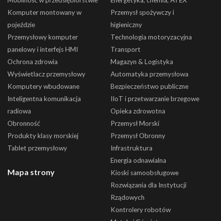
Mobilność w przedsiębiorstwie
Energetyka, chemia, ATEX
Komputer montowany w
Przemysł spożywczy i
pojeździe
higieniczny
Przemysłowy komputer
Technologia motoryzacyjna
panelowy i interfejs HMI
Transport
Ochrona zdrowia
Magazyn & Logistyka
Wyświetlacz przemysłowy
Automatyka przemysłowa
Komputery wbudowane
Bezpieczeństwo publiczne
Inteligentna komunikacja
IIoT i przetwarzanie brzegowe
radiowa
Opieka zdrowotna
Obronność
Przemysł Morski
Produkty klasy morskiej
Przemysł Obronny
Tablet przemysłowy
Infrastruktura
Energia odnawialna
Mapa strony
Kioski samoobsługowe
Rozwiązania dla Instytucji
Rządowych
Kontrolery robotów