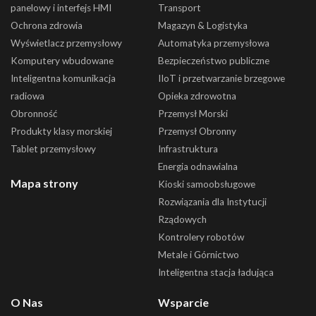
panelowy i interfejs HMI
Transport
Ochrona zdrowia
Magazyn & Logistyka
Wyświetlacz przemysłowy
Automatyka przemysłowa
Komputery wbudowane
Bezpieczeństwo publiczne
Inteligentna komunikacja
IIoT i przetwarzanie brzegowe
radiowa
Opieka zdrowotna
Obronność
Przemysł Morski
Produkty klasy morskiej
Przemysł Obronny
Tablet przemysłowy
Infrastruktura
Energia odnawialna
Mapa strony
Kioski samoobsługowe
Rozwiązania dla Instytucji
Rządowych
Kontrolery robotów
Metale i Górnictwo
Inteligentna stacja ładująca
O Nas
Wsparcie