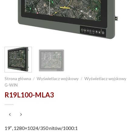
Strona główna
/
Wyświetlacz wojskowy
/
Wyświetlacz wojskowy
G-WIN
R19L100-MLA3
19″, 1280×1024/350 nitów/1000:1