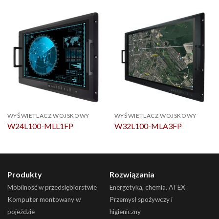
WYŚWIETLACZ WOJSKOWY
WYŚWIETLACZ WOJSKOWY
W24L100-MLL1FP
W32L100-MLA3FP
Produkty
Rozwiązania
Mobilność w przedsiębiorstwie
Energetyka, chemia, ATEX
Komputer montowany w
Przemysł spożywczy i
pojeździe
higieniczny