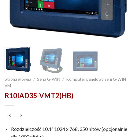
Strona główna
/
Seria G-WIN
/
Komputer panelowy serii G-WIN
VM
R10IAD3S-VMT2(HB)
Rozdzielczość 10,4″ 1024 x 768, 350 nitów (opcjonalnie
dla 1000 nitów)