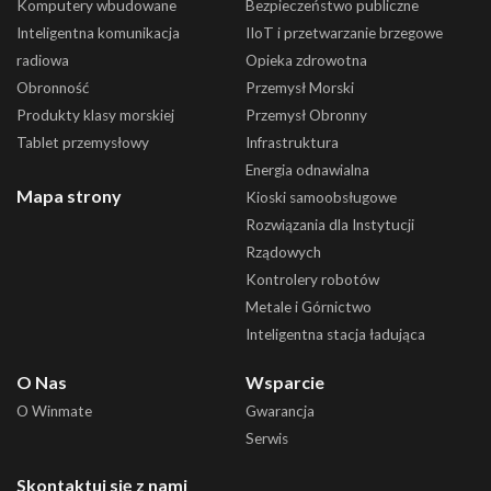
Komputery wbudowane
Bezpieczeństwo publiczne
Inteligentna komunikacja
IIoT i przetwarzanie brzegowe
radiowa
Opieka zdrowotna
Obronność
Przemysł Morski
Produkty klasy morskiej
Przemysł Obronny
Tablet przemysłowy
Infrastruktura
Energia odnawialna
Mapa strony
Kioski samoobsługowe
Rozwiązania dla Instytucji
Rządowych
Kontrolery robotów
Metale i Górnictwo
Inteligentna stacja ładująca
O Nas
Wsparcie
O Winmate
Gwarancja
Serwis
Skontaktuj się z nami