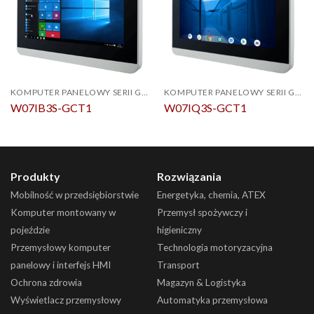
KOMPUTER PANELOWY SERII G-WIN GC
KOMPUTER PANELOWY SERII G-WIN GC
W07IB3S-GCT1
W07IQ3S-GCT1
Produkty
Rozwiązania
Mobilność w przedsiębiorstwie
Energetyka, chemia, ATEX
Komputer montowany w
Przemysł spożywczy i
pojeździe
higieniczny
Przemysłowy komputer
Technologia motoryzacyjna
panelowy i interfejs HMI
Transport
Ochrona zdrowia
Magazyn & Logistyka
Wyświetlacz przemysłowy
Automatyka przemysłowa