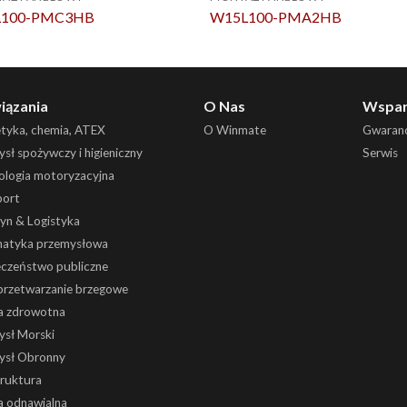
L100-PMC3HB
W15L100-PMA2HB
iązania
O Nas
Wspar
etyka, chemia, ATEX
O Winmate
Gwaranc
sł spożywczy i higieniczny
Serwis
ologia motoryzacyjna
port
yn & Logistyka
atyka przemysłowa
eczeństwo publiczne
 przetwarzanie brzegowe
a zdrowotna
ysł Morski
ysł Obronny
truktura
a odnawialna