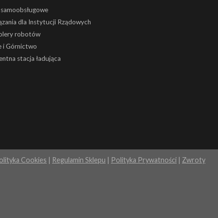
i samoobsługowe
zania dla Instytucji Rządowych
olery robotów
 i Górnictwo
gentna stacja ładująca
olityka Cookies
|
Regulamin Sklepu
|
Polityka Prywatności
|
Zwroty