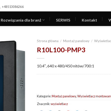
+48513086266
Rozwiązania dla branż
SERWIS
Kontakt
W
Strona główna
/
Montaż panelowy
/
Wyświetla
R10L100-PMP3
10.4″, 640 x 480/450 nitów/700:1
Kategorie:
Montaż panelowy
,
Wyświetlacz montowany
Znacznik:
wyświetlacz