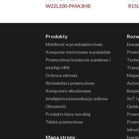
W22L100-PMA3HB
R15
Produkty
Rozw
Mobilność w przedsiębiorstwie
Energ
Komputer montowany w pojeździe
Przemy
Przemysłowy komputer panelowy i
Techn
interfejs HMI
Trans
Ochrona zdrowia
Magaz
Wyświetlacz przemysłowy
Autom
Komputery wbudowane
Bezpi
Inteligentna komunikacja radiowa
IIoT i
Obronność
Opiek
Produkty klasy morskiej
Przem
Tablet przemysłowy
Przem
Infras
Mapa strony
Energi