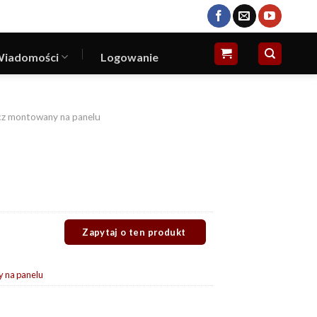
iadomości
Logowanie
cz montowany na panelu
 na panelu