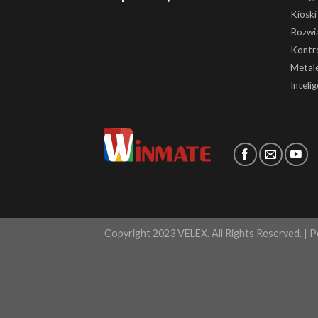
Kiosk
Rozwią
Kontr
Metale
Inteli
Copyright 2023 VELEX. All Rights Reserved. |
P