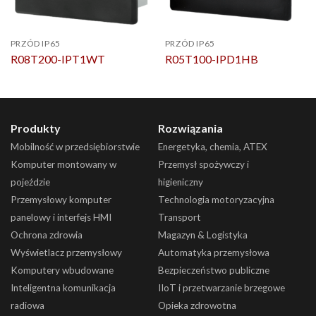
PRZÓD IP65
PRZÓD IP65
R08T200-IPT1WT
R05T100-IPD1HB
Produkty
Rozwiązania
Mobilność w przedsiębiorstwie
Energetyka, chemia, ATEX
Komputer montowany w
Przemysł spożywczy i
pojeździe
higieniczny
Przemysłowy komputer
Technologia motoryzacyjna
panelowy i interfejs HMI
Transport
Ochrona zdrowia
Magazyn & Logistyka
Wyświetlacz przemysłowy
Automatyka przemysłowa
Komputery wbudowane
Bezpieczeństwo publiczne
Inteligentna komunikacja
IIoT i przetwarzanie brzegowe
radiowa
Opieka zdrowotna