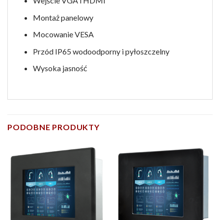
Wejście VGA i HDMI
Montaż panelowy
Mocowanie VESA
Przód IP65 wodoodporny i pyłoszczelny
Wysoka jasność
PODOBNE PRODUKTY