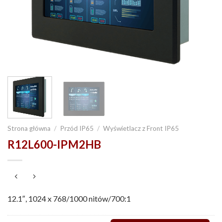
Strona główna
/
Przód IP65
/
Wyświetlacz z Front IP65
R12L600-IPM2HB
12.1″, 1024 x 768/1000 nitów/700:1