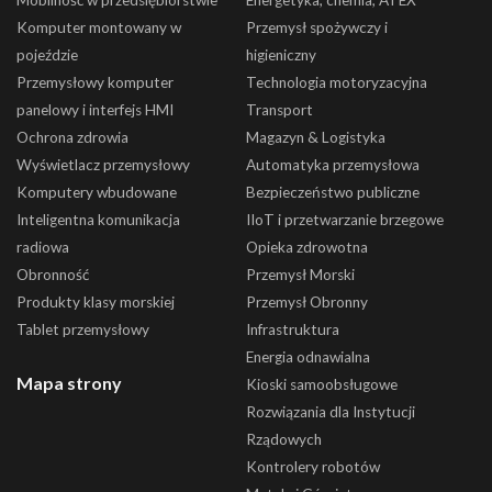
Mobilność w przedsiębiorstwie
Energetyka, chemia, ATEX
Komputer montowany w
Przemysł spożywczy i
pojeździe
higieniczny
Przemysłowy komputer
Technologia motoryzacyjna
panelowy i interfejs HMI
Transport
Ochrona zdrowia
Magazyn & Logistyka
Wyświetlacz przemysłowy
Automatyka przemysłowa
Komputery wbudowane
Bezpieczeństwo publiczne
Inteligentna komunikacja
IIoT i przetwarzanie brzegowe
radiowa
Opieka zdrowotna
Obronność
Przemysł Morski
Produkty klasy morskiej
Przemysł Obronny
Tablet przemysłowy
Infrastruktura
Energia odnawialna
Mapa strony
Kioski samoobsługowe
Rozwiązania dla Instytucji
Rządowych
Kontrolery robotów