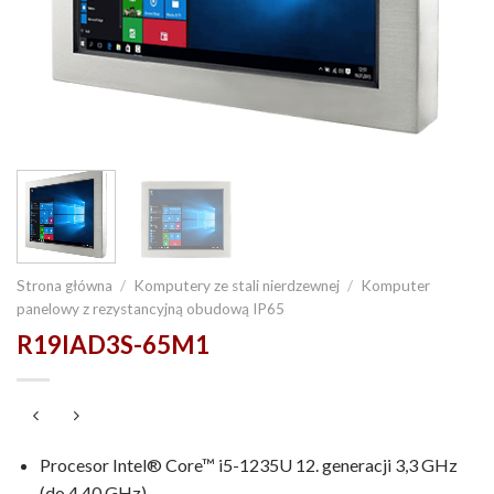
Strona główna
/
Komputery ze stali nierdzewnej
/
Komputer
panelowy z rezystancyjną obudową IP65
R19IAD3S-65M1
Procesor Intel® Core™ i5-1235U 12. generacji 3,3 GHz
(do 4,40 GHz)