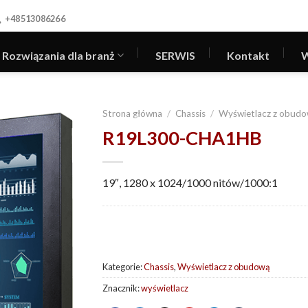
+48513086266
Rozwiązania dla branż
SERWIS
Kontakt
W
Strona główna
/
Chassis
/
Wyświetlacz z obud
R19L300-CHA1HB
19″, 1280 x 1024/1000 nitów/1000:1
Kategorie:
Chassis
,
Wyświetlacz z obudową
Znacznik:
wyświetlacz