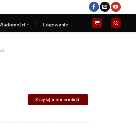
iadomości
Logowanie
ową