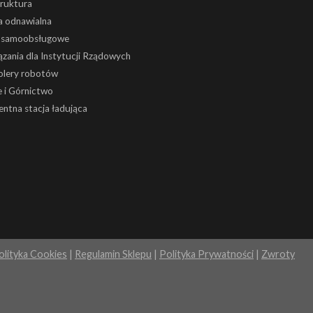
truktura
a odnawialna
i samoobsługowe
zania dla Instytucji Rządowych
olery robotów
 i Górnictwo
gentna stacja ładująca
olityka Cookies
|
Regulamin Sklepu
|
Polityka Prywatności
|
Zwroty