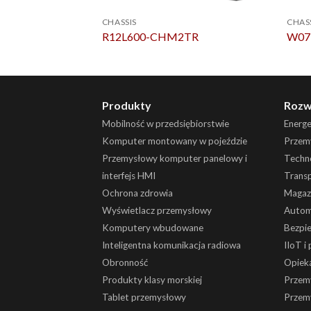
CHASSIS
CHAS
R12L600-CHM2TR
W07
Produkty
Rozw
Mobilność w przedsiębiorstwie
Energ
Komputer montowany w pojeździe
Przemy
Przemysłowy komputer panelowy i
Techn
interfejs HMI
Trans
Ochrona zdrowia
Magaz
Wyświetlacz przemysłowy
Autom
Komputery wbudowane
Bezpi
Inteligentna komunikacja radiowa
IIoT i
Obronność
Opiek
Produkty klasy morskiej
Przem
Tablet przemysłowy
Przem