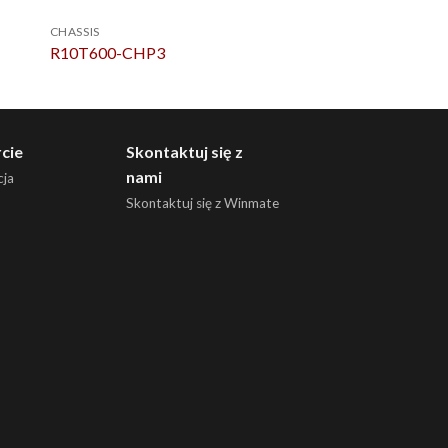
CHASSIS
CHASSIS
R10T600-CHP3
R15L100-CHA3
cie
Skontaktuj się z
nami
ja
Skontaktuj się z Winmate