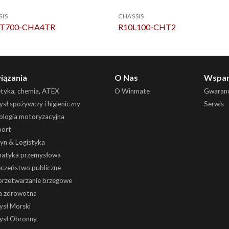
SIS
CHASSIS
T700-CHA4TR
R10L100-CHT2
iązania
O Nas
Wspar
etyka, chemia, ATEX
O Winmate
Gwaranc
sł spożywczy i higieniczny
Serwis
ologia motoryzacyjna
port
yn & Logistyka
atyka przemysłowa
eczeństwo publiczne
 przetwarzanie brzegowe
a zdrowotna
ysł Morski
ysł Obronny