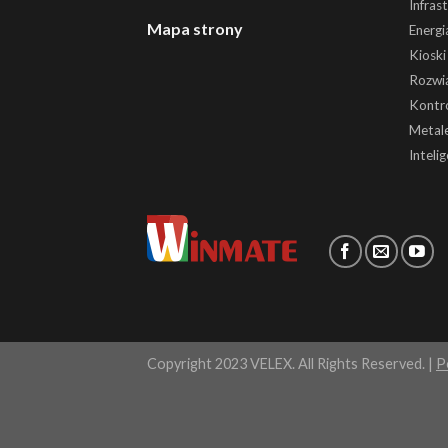
Infras
Mapa strony
Energi
Kiosk
Rozwią
Kontr
Metale
Inteli
Copyright 2023 VELEX. All Rights Reserved. |
P