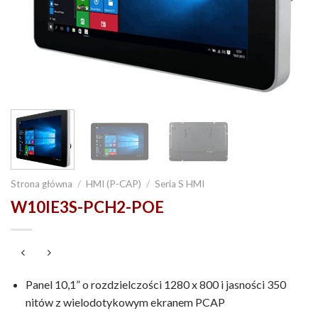
Strona główna
/
HMI (P-CAP)
/
Seria S HMI
W10IE3S-PCH2-POE
Panel 10,1” o rozdzielczości 1280 x 800 i jasności 350
nitów z wielodotykowym ekranem PCAP