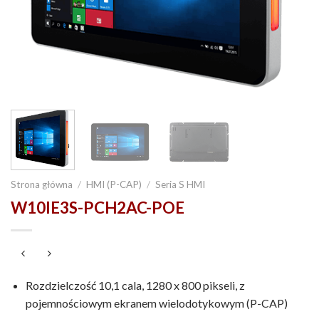
Strona główna
/
HMI (P-CAP)
/
Seria S HMI
W10IE3S-PCH2AC-POE
Rozdzielczość 10,1 cala, 1280 x 800 pikseli, z
pojemnościowym ekranem wielodotykowym (P-CAP)