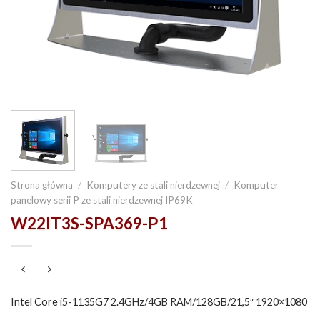
Strona główna
/
Komputery ze stali nierdzewnej
/
Komputer
panelowy serii P ze stali nierdzewnej IP69K
W22IT3S-SPA369-P1
Intel Core i5-1135G7 2.4GHz/4GB RAM/128GB/21,5″ 1920×1080