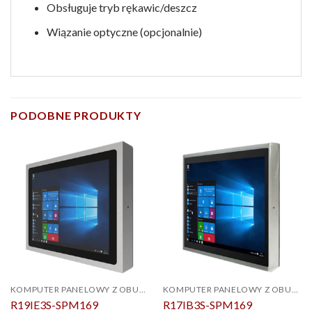
Obsługuje tryb rękawic/deszcz
Wiązanie optyczne (opcjonalnie)
PODOBNE PRODUKTY
KOMPUTER PANELOWY Z OBUDOWĄ PCAP ZE STALI NIERDZEWNEJ IP69K
KOMPUTER PANELOWY Z OBUDOWĄ PCAP ZE STALI NIERDZEWNEJ IP69K
R19IE3S-SPM169
R17IB3S-SPM169