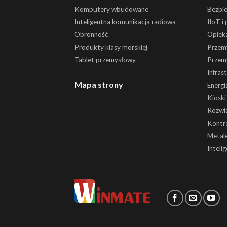
Komputery wbudowane
Bezpi
Inteligentna komunikacja radiowa
IIoT i
Obronność
Opiek
Produkty klasy morskiej
Przem
Tablet przemysłowy
Przem
Infras
Mapa strony
Energi
Kiosk
Rozwią
Kontr
Metale
Inteli