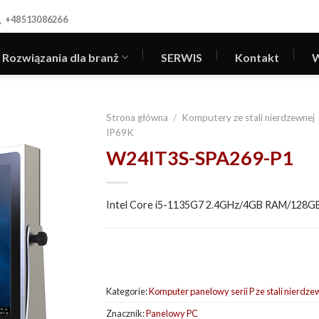
+48513086266
Rozwiązania dla branż
SERWIS
Kontakt
W
Strona główna
/
Komputery ze stali nierdzewnej
IP69K
W24IT3S-SPA269-P1
Intel Core i5-1135G7 2.4GHz/4GB RAM/128GB
Kategorie:
Komputer panelowy serii P ze stali nierdze
Znacznik:
Panelowy PC