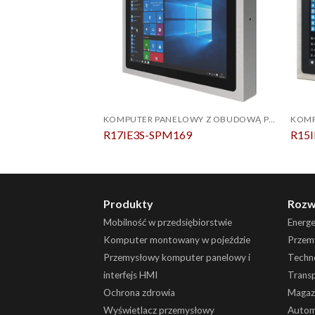
KOMPUTER PANELOWY Z OBUDOWĄ PCAP ZE STALI NIERDZEWNEJ IP69K
R17IE3S-SPM169
R15
Produkty
Rozw
Mobilność w przedsiębiorstwie
Energ
Komputer montowany w pojeździe
Przemy
Przemysłowy komputer panelowy i
Techn
interfejs HMI
Trans
Ochrona zdrowia
Magaz
Wyświetlacz przemysłowy
Autom