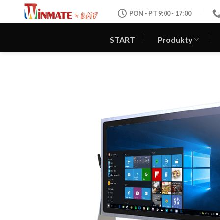
Skip
PON - PT 9:00 - 17:00
to
content
START
Produkty