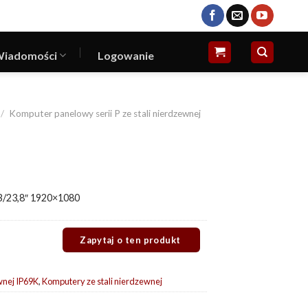
iadomości
Logowanie
/
Komputer panelowy serii P ze stali nierdzewnej
/23,8″ 1920×1080
wnej IP69K
,
Komputery ze stali nierdzewnej