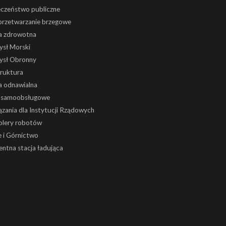
eczeństwo publiczne
 przetwarzanie brzegowe
a zdrowotna
ysł Morski
ysł Obronny
truktura
a odnawialna
i samoobsługowe
zania dla Instytucji Rządowych
olery robotów
 i Górnictwo
gentna stacja ładująca