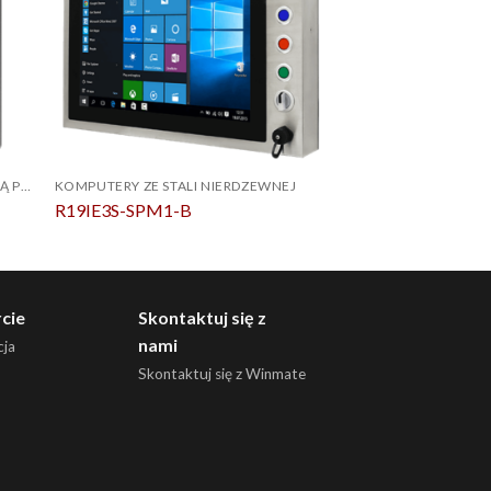
KOMPUTER PANELOWY Z OBUDOWĄ PCAP ZE STALI NIERDZEWNEJ IP69K
KOMPUTERY ZE STALI NIERDZEWNEJ
R19IE3S-SPM1-B
R15IT3S-SPC369
cie
Skontaktuj się z
nami
ja
Skontaktuj się z Winmate