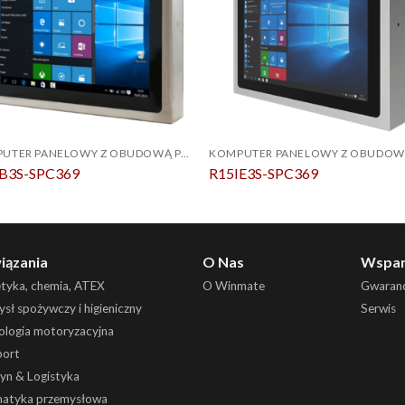
KOMPUTER PANELOWY Z OBUDOWĄ PCAP ZE STALI NIERDZEWNEJ IP69K
IB3S-SPC369
R15IE3S-SPC369
iązania
O Nas
Wspar
etyka, chemia, ATEX
O Winmate
Gwaranc
sł spożywczy i higieniczny
Serwis
ologia motoryzacyjna
port
yn & Logistyka
atyka przemysłowa