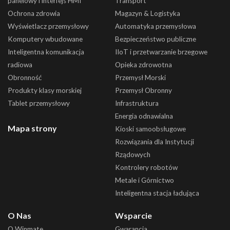
panelowy i interfejs HMI
Transport
Ochrona zdrowia
Magazyn & Logistyka
Wyświetlacz przemysłowy
Automatyka przemysłowa
Komputery wbudowane
Bezpieczeństwo publiczne
Inteligentna komunikacja
IIoT i przetwarzanie brzegowe
radiowa
Opieka zdrowotna
Obronność
Przemysł Morski
Produkty klasy morskiej
Przemysł Obronny
Tablet przemysłowy
Infrastruktura
Energia odnawialna
Mapa strony
Kioski samoobsługowe
Rozwiązania dla Instytucji
Rządowych
Kontrolery robotów
Metale i Górnictwo
Inteligentna stacja ładująca
O Nas
Wsparcie
O Winmate
Gwarancja