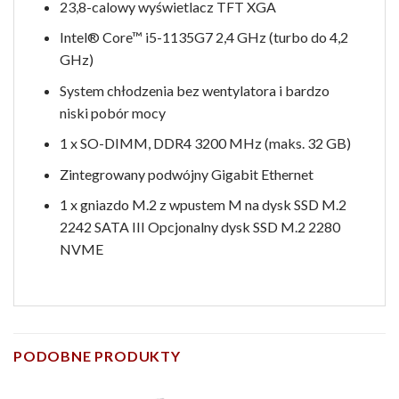
23,8-calowy wyświetlacz TFT XGA
Intel® Core™ i5-1135G7 2,4 GHz (turbo do 4,2
GHz)
System chłodzenia bez wentylatora i bardzo
niski pobór mocy
1 x SO-DIMM, DDR4 3200 MHz (maks. 32 GB)
Zintegrowany podwójny Gigabit Ethernet
1 x gniazdo M.2 z wpustem M na dysk SSD M.2
2242 SATA III Opcjonalny dysk SSD M.2 2280
NVME
PODOBNE PRODUKTY