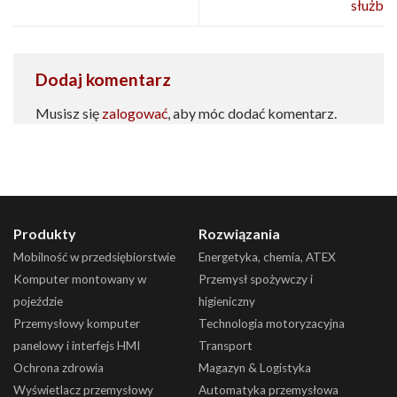
służb
Dodaj komentarz
Musisz się
zalogować
, aby móc dodać komentarz.
Produkty
Rozwiązania
Mobilność w przedsiębiorstwie
Energetyka, chemia, ATEX
Komputer montowany w
Przemysł spożywczy i
pojeździe
higieniczny
Przemysłowy komputer
Technologia motoryzacyjna
panelowy i interfejs HMI
Transport
Ochrona zdrowia
Magazyn & Logistyka
Wyświetlacz przemysłowy
Automatyka przemysłowa