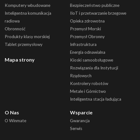
Komputery wbudowane
Bezpieczeństwo publiczne
Inteligentna komunikacja
IIoT i przetwarzanie brzegowe
radiowa
Opieka zdrowotna
Obronność
Przemysł Morski
Produkty klasy morskiej
Przemysł Obronny
Tablet przemysłowy
Infrastruktura
Energia odnawialna
Mapa strony
Kioski samoobsługowe
Rozwiązania dla Instytucji
Rządowych
Kontrolery robotów
Metale i Górnictwo
Inteligentna stacja ładująca
O Nas
Wsparcie
O Winmate
Gwarancja
Serwis